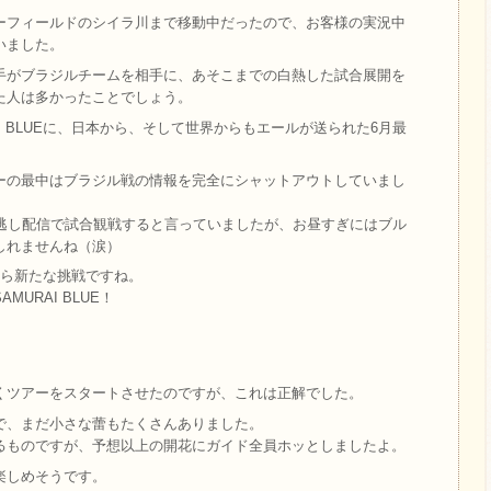
ーフィールドのシイラ川まで移動中だったので、お客様の実況中
いました。
手がブラジルチームを相手に、あそこまでの白熱した試合展開を
た人は多かったことでしょう。
I BLUEに、日本から、そして世界からもエールが送られた6月最
ーの最中はブラジル戦の情報を完全にシャットアウトしていまし
見逃し配信で試合観戦すると言っていましたが、お昼すぎにはブル
しれませんね（涙）
から新たな挑戦ですね。
URAI BLUE！
くツアーをスタートさせたのですが、これは正解でした。
で、まだ小さな蕾もたくさんありました。
るものですが、予想以上の開花にガイド全員ホッとしましたよ。
楽しめそうです。