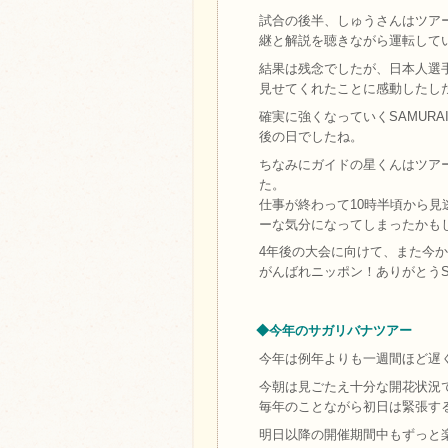
試合の後半、しゅうさんはツア
継と解説を聴きながら運転して
結果は残念でしたが、日本人選
見せてくれたことに感動したし
確実に強くなっていくSAMURA
後の日でしたね。
ちなみにガイドの星くんはツア
た。
仕事が終わって10時半頃から
ーな気分になってしまったかも
4年後の大会に向けて、また今
がんばれニッポン！ありがとうSAM
◆今年のサガリバナツアー
今年は例年よりも一週間ほど遅
今朝は見ごたえ十分な開花状況
毎年のことながら初日は緊張す
明日以降の開催期間中もずっと