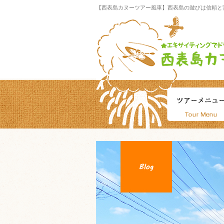
【西表島カヌーツアー風車】西表島の遊びは信頼と