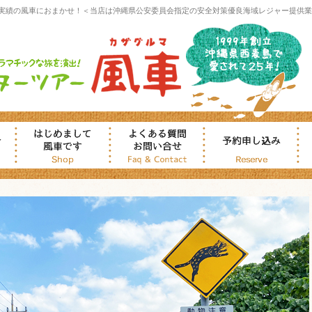
実績の風車におまかせ！＜当店は沖縄県公安委員会指定の安全対策優良海域レジャー提供業