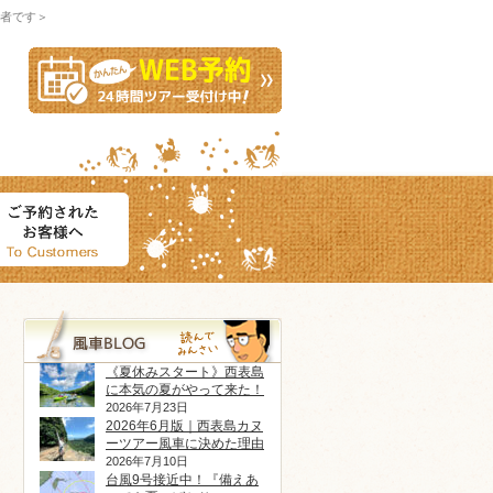
者です＞
《夏休みスタート》西表島
に本気の夏がやって来た！
2026年7月23日
2026年6月版｜西表島カヌ
ーツアー風車に決めた理由
2026年7月10日
台風9号接近中！『備えあ