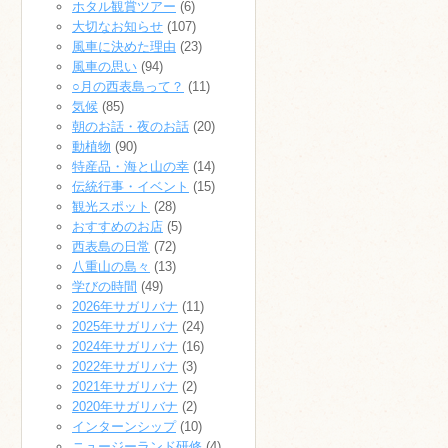
ホタル観賞ツアー
(6)
大切なお知らせ
(107)
風車に決めた理由
(23)
風車の思い
(94)
○月の西表島って？
(11)
気候
(85)
朝のお話・夜のお話
(20)
動植物
(90)
特産品・海と山の幸
(14)
伝統行事・イベント
(15)
観光スポット
(28)
おすすめのお店
(5)
西表島の日常
(72)
八重山の島々
(13)
学びの時間
(49)
2026年サガリバナ
(11)
2025年サガリバナ
(24)
2024年サガリバナ
(16)
2022年サガリバナ
(3)
2021年サガリバナ
(2)
2020年サガリバナ
(2)
インターンシップ
(10)
ニュージーランド研修
(4)