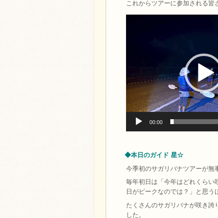
これからツアーに参加される皆
動
画
プ
レ
ー
ヤ
ー
00:00
◆本日のガイド 星☆
今季初のサガリバナツアーが無
毎年初日は「今年はどれくらい
日がピークなのでは？」と思う
たくさんのサガリバナが咲き誇
した。