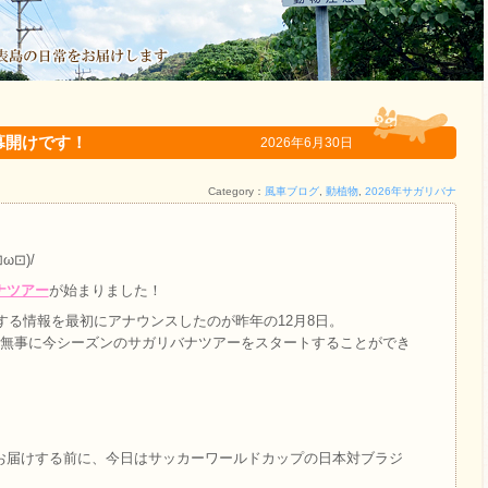
アー幕開けです！
2026年6月30日
Category：
風車ブログ
,
動植物
,
2026年サガリバナ
ω⊡)/
ナツアー
が始まりました！
関する情報を最初にアナウンスしたのが昨年の12月8日。
、無事に今シーズンのサガリバナツアーをスタートすることができ
？
お届けする前に、今日はサッカーワールドカップの日本対ブラジ