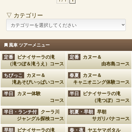
1 / 1
1
▽ カテゴリー
風車 ツアーメニュー
定番
ピナイサーラの滝
定番
カヌー＆
（滝つぼ＆滝うえ）コース
由布島コース
ちびっこ
カヌー＆
春夏
カヌー＆
滝あそびいっぱいコース
キャニオニング体験コース
半日
カヌー体験
半日
ピナイサーラの滝
コース
（滝つぼ）コース
半日・ランチ付
クーラ川
初夏・早朝
早朝
ジャングル探検コース
サガリバナコース
早朝
ピナイサーラの滝
春・夜
ヤエヤマボタル