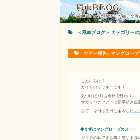
＜風車ブログ＞ カテゴリーの
ツアー報告♪ マングロー
こんにちは！
ガイドのミッキーです！
気づけば7月も今日で終わり。
サガリバナツアーで超早起き生
さて、今日は先日ご案内した
マ
◆まずはマングローブカヌー！
ガイドの私ですら暑く感じる強