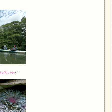
サガリバナ
が！