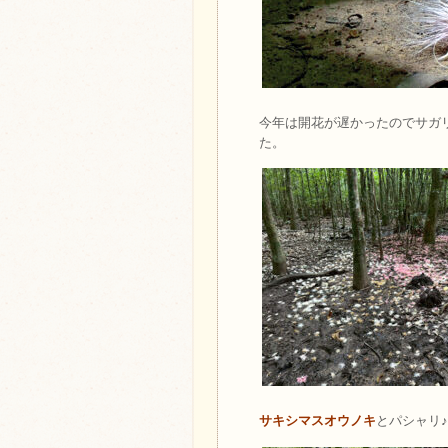
今年は開花が遅かったのでサガ
た。
サキシマスオウノキ
とパシャリ♪