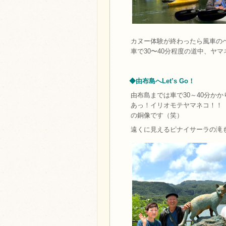
カヌー体験が終わったら風車の
車で30〜40分程度の道中、ヤ
◆由布島へLet’s Go！
由布島までは車で30～40分か
あっ！イリオモテヤマネコ！！
の銅像です（笑）
遠くに見えるピナイサーラの滝