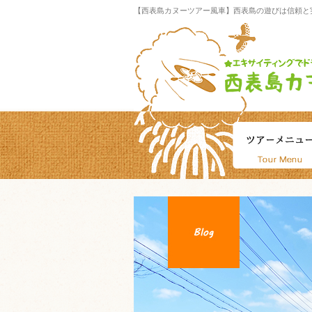
【西表島カヌーツアー風車】西表島の遊びは信頼と