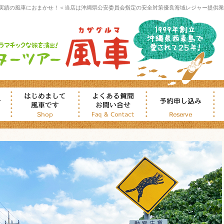
実績の風車におまかせ！＜当店は沖縄県公安委員会指定の安全対策優良海域レジャー提供業