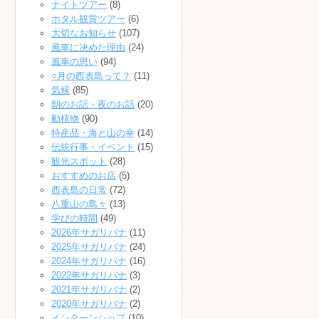
ナイトツアー
(8)
ホタル観賞ツアー
(6)
大切なお知らせ
(107)
風車に決めた理由
(24)
風車の思い
(94)
○月の西表島って？
(11)
気候
(85)
朝のお話・夜のお話
(20)
動植物
(90)
特産品・海と山の幸
(14)
伝統行事・イベント
(15)
観光スポット
(28)
おすすめのお店
(5)
西表島の日常
(72)
八重山の島々
(13)
学びの時間
(49)
2026年サガリバナ
(11)
2025年サガリバナ
(24)
2024年サガリバナ
(16)
2022年サガリバナ
(3)
2021年サガリバナ
(2)
2020年サガリバナ
(2)
インターンシップ
(10)