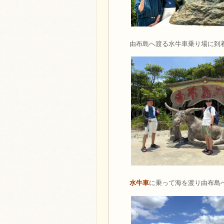
由布島へ渡る水牛車乗り場に到
水牛車
に乗って海を渡り由布島