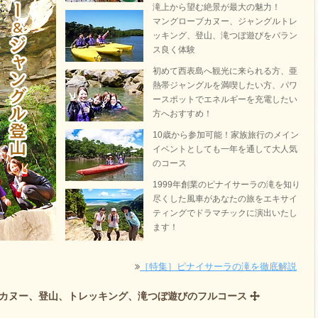
滝上から望む絶景が最大の魅力！
マングローブカヌー、ジャングルトレ
ッキング、登山、滝つぼ遊びをバラン
ス良く体験
初めて西表島へ観光に来られる方、亜
熱帯ジャングルを満喫したい方、パワ
ースポットでエネルギーを充電したい
方へおすすめ！
10歳から参加可能！家族旅行のメイン
イベントとしても一年を通して大人気
のコース
1999年創業のピナイサーラの滝を知り
尽くした風車があなたの旅をエキサイ
ティングでドラマチックに演出いたし
ます！
［特集］ピナイサーラの滝を徹底解説
 カヌー、登山、トレッキング、滝つぼ遊びのフルコース