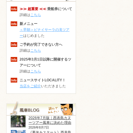
≫≫ 超重要 ≪≪
乗船券について
詳細は
こちら
新メニュー
＜早朝＞ピナイサーラの滝ツア
ー
はじめました
ご予約が完了できない方へ
詳細は
こちら
2025年3月1日以降に開催するツ
アーについて
詳細は
こちら
ニュースサイトLOCALITY！
当店をご紹介
いただきました
2026年7月版｜西表島カヌ
ーツアー風車に決めた理由
2026年8月7日
《夏休みスタート》西表島