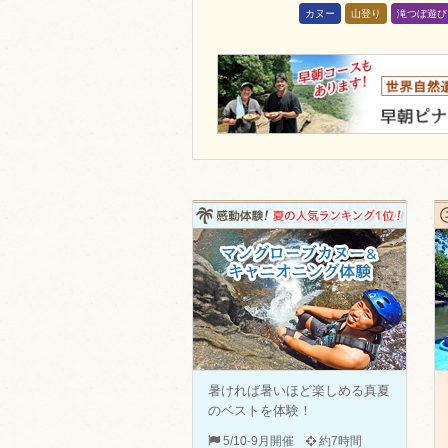
カヌー
山登り
滝つぼ遊び
暑ければ暑いほど楽しめる真夏
のベストを体験！
5/10-9月開催
約7時間