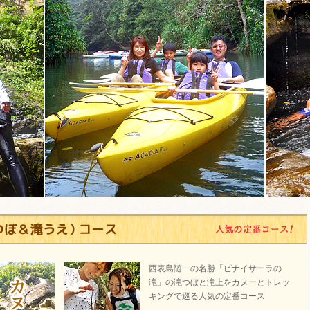
西表島随一の名勝「ピナイサーラの
滝」の滝つぼと滝上をカヌーとトレッ
キングで巡る人気の定番コース