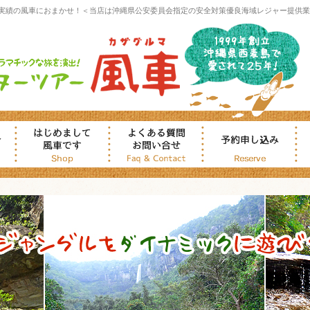
実績の風車におまかせ！＜当店は沖縄県公安委員会指定の安全対策優良海域レジャー提供業