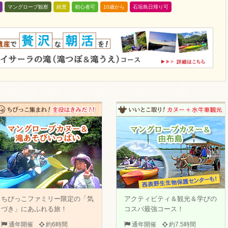
マングローブ観察
絶景
初心者可
10歳から
石垣島日帰り可
ちびっこファミリー限定の「気
アクティビティ＆観光＆学びの
づき」にあふれる旅！
コスパ最強コース！
通年開催
約6時間
通年開催
約7.5時間