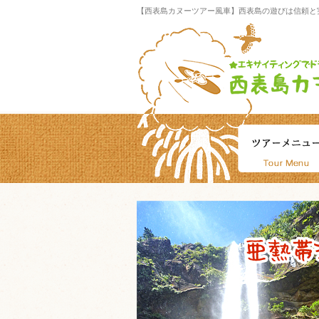
【西表島カヌーツアー風車】西表島の遊びは信頼と