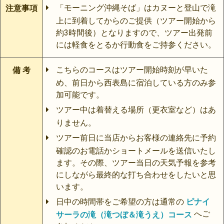
「モーニング沖縄そば」はカヌーと登山で滝
注意事項
上に到着してからのご提供（ツアー開始から
約3時間後）となりますので、ツアー出発前
には軽食をとるか行動食をご持参ください。
こちらのコースはツアー開始時刻が早いた
備 考
め、前日から西表島に宿泊している方のみ参
加可能です。
ツアー中は着替える場所（更衣室など）はあ
りません。
ツアー前日に当店からお客様の連絡先に予約
確認のお電話かショートメールを送信いたし
ます。その際、ツアー当日の天気予報を参考
にしながら最終的な打ち合わせをしたいと思
います。
日中の時間帯をご希望の方は通常の
ピナイ
へご
サーラの滝（滝つぼ＆滝うえ）コース