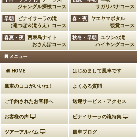
ジャングル探検コース
サガリバナコース
早朝
ピナイサーラの滝
春・夜
ヤエヤマボタル
（滝つぼ＆滝うえ）コース
観賞コース
春夏・夜
西表島ナイト
秋冬・早朝
ユツンの滝
おさんぽコース
ハイキングコース
メニュー
HOME
はじめまして風車です
風車のココがいいね！
よくある質問
ご予約されたお客様へ
送迎サービス・アクセス
お客様の声
ピナイサーラの滝特集
ツアーアルバム
風車ブログ