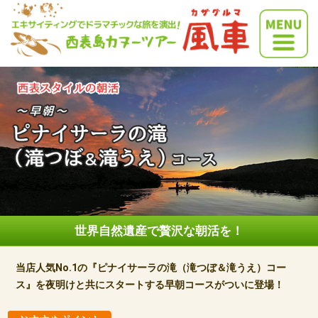
世界自然遺産で贅沢な朝活を！
当店人気No.1の『ピナイサーラの滝（滝つぼ＆滝うえ）コー
ス』を夜明けと共にスタートする早朝コースがついに登場！