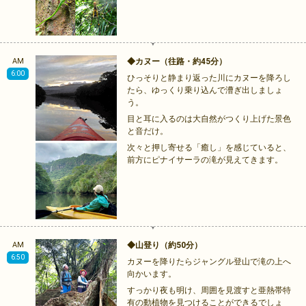
AM
◆カヌー（往路・約45分）
6:00
ひっそりと静まり返った川にカヌーを降ろし
たら、ゆっくり乗り込んで漕ぎ出しましょ
う。
目と耳に入るのは大自然がつくり上げた景色
と音だけ。
次々と押し寄せる「癒し」を感じていると、
前方にピナイサーラの滝が見えてきます。
AM
◆山登り（約50分）
6:50
カヌーを降りたらジャングル登山で滝の上へ
向かいます。
すっかり夜も明け、周囲を見渡すと亜熱帯特
有の動植物を見つけることができるでしょ