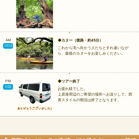
AM
◆カヌー（復路・約45分）
10:30
これから滝へ向かう人たちとすれ違いなが
ら、最後のカヌーをお楽しみください。
PM
◆ツアー終了
0:00
お疲れ様でした。
上原港周辺のご希望の場所へお送りして、西
表スタイルの朝活は終了となります。