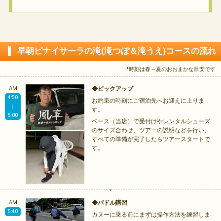
早朝ピナイサーラの滝(滝つぼ＆滝うえ)コースの流れ
*時刻は春～夏のおおまかな目安です
AM
◆ピックアップ
4:50
お約束の時刻にご宿泊先へお迎えに上りま
｜
す。
5:00
ベース（当店）で受付けやレンタルシューズ
のサイズ合わせ、ツアーの説明などを行い、
すべての準備が完了したらツアースタートで
す。
AM
◆パドル講習
5:40
カヌーに乗る前にまずは操作方法を練習しま