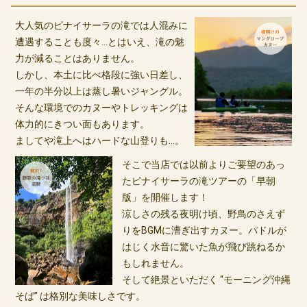
大人気のピナイサーラの滝では人混みに
遭遇することも度々…とはいえ、滝の魅
力が減ることはありません。
しかし、本土に比べ格段に強い日差し、
一年の半分以上は蒸し暑いジャングル。
そんな環境でのカヌーやトレッキングは
体力的にきつい面もあります。
ましてや滝上へはハードな山登りも…。
そこで当店では以前よりご要望のあっ
たピナイサーラの滝ツアーの「早朝
版」を開催します！
涼しさの残る夜明け頃、野鳥のさえず
りをBGMに漕ぎ出すカヌー。パドルが
はじく水音に驚いた魚が飛び跳ねるか
もしれません。
そして絶景といただく “モーニング沖縄
そば” は格別な美味しさです。