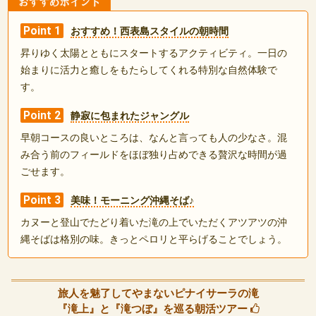
Point 1
おすすめ！西表島スタイルの朝時間
昇りゆく太陽とともにスタートするアクティビティ。一日の
始まりに活力と癒しをもたらしてくれる特別な自然体験で
す。
Point 2
静寂に包まれたジャングル
早朝コースの良いところは、なんと言っても人の少なさ。混
み合う前のフィールドをほぼ独り占めできる贅沢な時間が過
ごせます。
Point 3
美味！モーニング沖縄そば♪
カヌーと登山でたどり着いた滝の上でいただくアツアツの沖
縄そばは格別の味。きっとペロリと平らげることでしょう。
旅人を魅了してやまないピナイサーラの滝
『滝上』と『滝つぼ』を巡る朝活ツアー