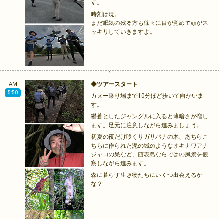
す。
時刻は暁。
まだ眠気の残る方も徐々に目が覚めて頭がス
ッキリしていきますよ。
AM
◆ツアースタート
5:50
カヌー乗り場まで10分ほど歩いて向かいま
す。
鬱蒼としたジャングルに入ると薄暗さが増し
ます。足元に注意しながら進みましょう。
初夏の夜だけ咲くサガリバナの木、あちらこ
ちらに作られた泥の城のようなオキナワアナ
ジャコの巣など、西表島ならではの風景を観
察しながら進みます。
森に暮らす生き物たちにいくつ出会えるか
な？