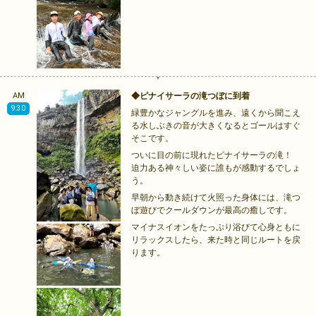
AM
◆ピナイサーラの滝つぼに到着
9:30
緑豊かなジャングルを進み、遠くから聞こえ
る水しぶきの音が大きくなるとゴールはすぐ
そこです。
ついに目の前に現れたピナイサーラの滝！
迫力ある神々しい姿に誰もが感動するでしょ
う。
早朝から動き続けて火照った身体には、滝つ
ぼ遊びでクールダウンが最高の癒しです。
マイナスイオンをたっぷり浴びて心身ともに
リラックスしたら、来た時と同じルートを戻
ります。