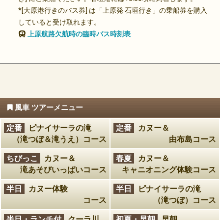
*[大原港行きのバス券] は「上原発 石垣行き」の乗船券を購入
していると受け取れます。
上原航路欠航時の臨時バス時刻表
風車 ツアーメニュー
定番
ピナイサーラの滝
定番
カヌー＆
（滝つぼ＆滝うえ）コース
由布島コース
ちびっこ
カヌー＆
春夏
カヌー＆
滝あそびいっぱいコース
キャニオニング体験コース
半日
カヌー体験
半日
ピナイサーラの滝
コース
（滝つぼ）コース
半日・ランチ付
クーラ川
初夏・早朝
早朝