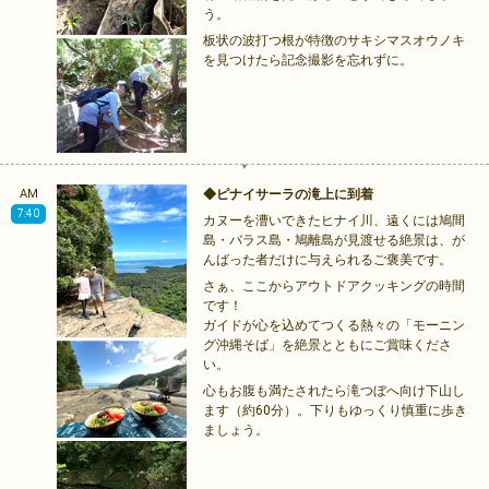
う。
板状の波打つ根が特徴のサキシマスオウノキ
を見つけたら記念撮影を忘れずに。
AM
◆ピナイサーラの滝上に到着
7:40
カヌーを漕いできたヒナイ川、遠くには鳩間
島・バラス島・鳩離島が見渡せる絶景は、が
んばった者だけに与えられるご褒美です。
さぁ、ここからアウトドアクッキングの時間
です！
ガイドが心を込めてつくる熱々の「モーニン
グ沖縄そば」を絶景とともにご賞味くださ
い。
心もお腹も満たされたら滝つぼへ向け下山し
ます（約60分）。下りもゆっくり慎重に歩き
ましょう。