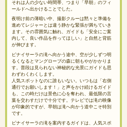
それは人の少ない時間帯、つまり「早朝」のフィ
ールドへ出かけることでした。
夜明け前の薄暗い中、撮影クルーは黙々と準備を
進めてレジャーとは違う静かな緊張が満ちていき
ます。その雰囲気に触れ、ガイドも「安全にご案
内して、良い作品を作ってほしい」と自然と背筋
が伸びます。
ピナイサーラの滝へ向かう途中、空が少しずつ明
るくなるとマングローブの森に朝もやがかかりま
す。普段は見られない神秘的な光景にガイドも思
わずわくわくします。
人気スポットなのに誰もいない。いつもは「右側
通行でお願いします！」と声をかけ続けるガイド
も、この時だけは景色に心を奪われ、最低限の言
葉を交わすだけで十分です。テレビでは滝の映像
が印象的ですが、早朝は滝へ向かう道中こそ特別
です。
ピナイサーラの滝を案内するガイドは、人気スポ