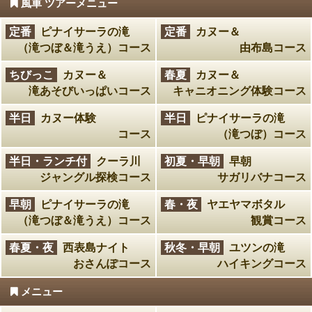
風車 ツアーメニュー
定番
ピナイサーラの滝
定番
カヌー＆
（滝つぼ＆滝うえ）コース
由布島コース
ちびっこ
カヌー＆
春夏
カヌー＆
滝あそびいっぱいコース
キャニオニング体験コース
半日
カヌー体験
半日
ピナイサーラの滝
コース
（滝つぼ）コース
半日・ランチ付
クーラ川
初夏・早朝
早朝
ジャングル探検コース
サガリバナコース
早朝
ピナイサーラの滝
春・夜
ヤエヤマボタル
（滝つぼ＆滝うえ）コース
観賞コース
春夏・夜
西表島ナイト
秋冬・早朝
ユツンの滝
おさんぽコース
ハイキングコース
メニュー