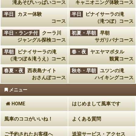
滝あそびいっぱいコース
キャニオニング体験コース
半日
カヌー体験
半日
ピナイサーラの滝
コース
（滝つぼ）コース
半日・ランチ付
クーラ川
初夏・早朝
早朝
ジャングル探検コース
サガリバナコース
早朝
ピナイサーラの滝
春・夜
ヤエヤマボタル
（滝つぼ＆滝うえ）コース
観賞コース
春夏・夜
西表島ナイト
秋冬・早朝
ユツンの滝
おさんぽコース
ハイキングコース
メニュー
HOME
はじめまして風車です
風車のココがいいね！
よくある質問
ご予約されたお客様へ
送迎サービス・アクセス