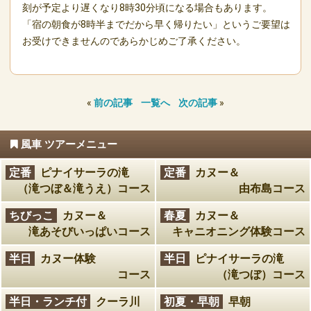
刻が予定より遅くなり8時30分頃になる場合もあります。
「宿の朝食が8時半までだから早く帰りたい」というご要望は
お受けできませんのであらかじめご了承ください。
«
前の記事
一覧へ
次の記事
»
風車 ツアーメニュー
定番
ピナイサーラの滝
定番
カヌー＆
（滝つぼ＆滝うえ）コース
由布島コース
ちびっこ
カヌー＆
春夏
カヌー＆
滝あそびいっぱいコース
キャニオニング体験コース
半日
カヌー体験
半日
ピナイサーラの滝
コース
（滝つぼ）コース
半日・ランチ付
クーラ川
初夏・早朝
早朝