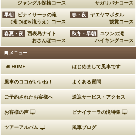
ジャングル探検コース
サガリバナコース
早朝
ピナイサーラの滝
春・夜
ヤエヤマボタル
（滝つぼ＆滝うえ）コース
観賞コース
春夏・夜
西表島ナイト
秋冬・早朝
ユツンの滝
おさんぽコース
ハイキングコース
メニュー
HOME
はじめまして風車です
風車のココがいいね！
よくある質問
ご予約されたお客様へ
送迎サービス・アクセス
お客様の声
ピナイサーラの滝特集
ツアーアルバム
風車ブログ