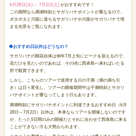
6月28日(火) ～ 7月2日(土)
がおすすめです！
この期間なら満潮時刻とサガリバナポイントが重なるので、
ポタポタと川面に落ちるサガリバナや川面がサガリバナで埋
まる光景をご覧になれます。
◆おすすめ日以外はどうなの？
サガリバナの開花自体は例年7月上旬にピークを迎えるので、
花だけを見たいのであれば、その頃に西表島へ来ればいたる
所で観賞できます。
しかし、こちらのツアーで使用する川の干満（潮の満ち引
き）は日々変化し、ツアーの開催期間中は干潮時刻とサガリ
バナポイントが重なってしまう日もあります。
満潮時刻にサガリバナポイントに到達できるおすすめ日（6月
28日～7月2日）以外は、本来ならツアーを開催しないのです
が、たった5日間のみの開催だとそれに合わせて西表島に来る
ことができない方も大勢おられます。