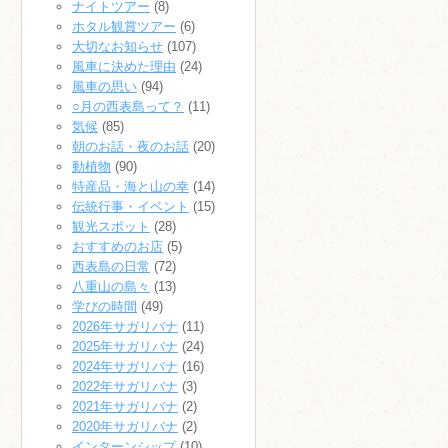
ナイトツアー
(8)
ホタル観賞ツアー
(6)
大切なお知らせ
(107)
風車に決めた理由
(24)
風車の思い
(94)
○月の西表島って？
(11)
気候
(85)
朝のお話・夜のお話
(20)
動植物
(90)
特産品・海と山の幸
(14)
伝統行事・イベント
(15)
観光スポット
(28)
おすすめのお店
(5)
西表島の日常
(72)
八重山の島々
(13)
学びの時間
(49)
2026年サガリバナ
(11)
2025年サガリバナ
(24)
2024年サガリバナ
(16)
2022年サガリバナ
(3)
2021年サガリバナ
(2)
2020年サガリバナ
(2)
インターンシップ
(10)