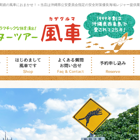
実績の風車におまかせ！＜当店は沖縄県公安委員会指定の安全対策優良海域レジャー提供業