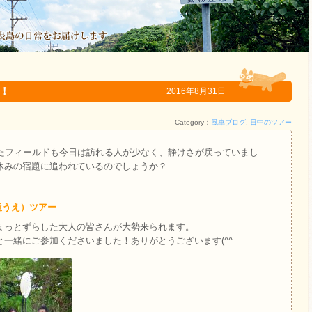
す！
2016年8月31日
Category：
風車ブログ
,
日中のツアー
ったフィールドも今日は訪れる人が少なく、静けさが戻っていまし
休みの宿題に追われているのでしょうか？
滝うえ）ツアー
ょっとずらした大人の皆さんが大勢来られます。
一緒にご参加くださいました！ありがとうございます(^^