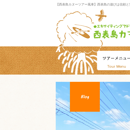
【西表島カヌーツアー風車】西表島の遊びは信頼と