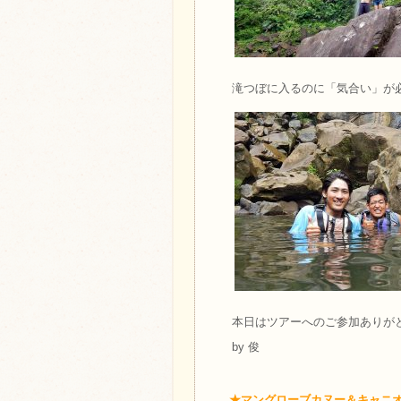
滝つぼに入るのに「気合い」が
本日はツアーへのご参加ありが
by 俊
★マングローブカヌー＆キャニ