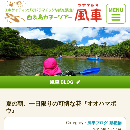
風車 BLOG
夏の朝、一日限りの可憐な花『オオハマボ
ウ』
Category：
風車ブログ
,
動植物
2014年7月14日