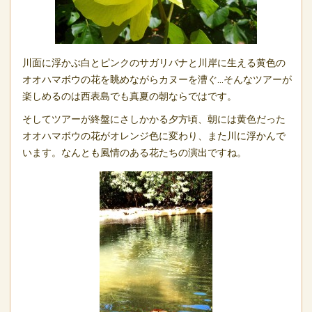
川面に浮かぶ白とピンクのサガリバナと川岸に生える黄色の
オオハマボウの花を眺めながらカヌーを漕ぐ…そんなツアーが
楽しめるのは西表島でも真夏の朝ならではです。
そしてツアーが終盤にさしかかる夕方頃、朝には黄色だった
オオハマボウの花がオレンジ色に変わり、また川に浮かんで
います。なんとも風情のある花たちの演出ですね。