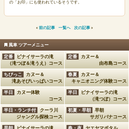
の「お印」にも使われているそうです。
«
前の記事
一覧へ
次の記事
»
風車 ツアーメニュー
定番
ピナイサーラの滝
定番
カヌー＆
（滝つぼ＆滝うえ）コース
由布島コース
ちびっこ
カヌー＆
春夏
カヌー＆
滝あそびいっぱいコース
キャニオニング体験コース
半日
カヌー体験
半日
ピナイサーラの滝
コース
（滝つぼ）コース
半日・ランチ付
クーラ川
初夏・早朝
早朝
ジャングル探検コース
サガリバナコース
早朝
ピナイサーラの滝
春・夜
ヤエヤマボタル