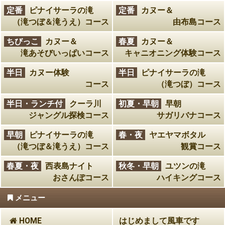
定番
ピナイサーラの滝
定番
カヌー＆
（滝つぼ＆滝うえ）コース
由布島コース
ちびっこ
カヌー＆
春夏
カヌー＆
滝あそびいっぱいコース
キャニオニング体験コース
半日
カヌー体験
半日
ピナイサーラの滝
コース
（滝つぼ）コース
半日・ランチ付
クーラ川
初夏・早朝
早朝
ジャングル探検コース
サガリバナコース
早朝
ピナイサーラの滝
春・夜
ヤエヤマボタル
（滝つぼ＆滝うえ）コース
観賞コース
春夏・夜
西表島ナイト
秋冬・早朝
ユツンの滝
おさんぽコース
ハイキングコース
メニュー
HOME
はじめまして風車です