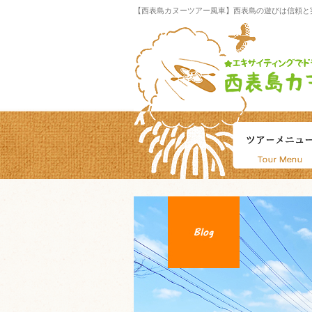
【西表島カヌーツアー風車】西表島の遊びは信頼と