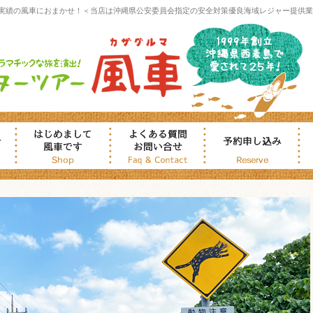
実績の風車におまかせ！＜当店は沖縄県公安委員会指定の安全対策優良海域レジャー提供業