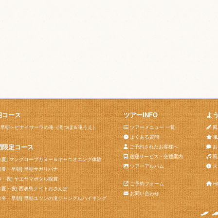
朝コース
ツアーINFO
よ
早朝＞ピナイサーラの滝（滝つぼ＆滝うえ）
ツアーメニュー 一覧
風
よくある質問
風
間限定コース
ご予約されたお客様へ
お
送迎サービス・交通案内
風
春夏] マングローブカヌー＆キャニオニング体験
ツアーアルバム
ス
初夏・早朝] 早朝サガリバナ
春・夜] ヤエヤマボタル観賞
ご予約フォーム
H
春夏・夜] 西表島ナイトおさんぽ
お問い合わせ
秋冬・早朝] 早朝ユツンの滝ジャングルハイキング