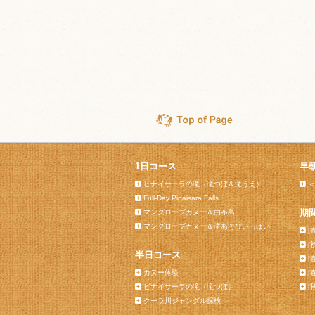
1日コース
早
ピナイサーラの滝（滝つぼ＆滝うえ）
＜
Full-Day Pinaisara Falls
期
マングローブカヌー＆由布島
マングローブカヌー＆滝あそびいっぱい
[
[
半日コース
[
カヌー体験
[
ピナイサーラの滝（滝つぼ）
[
クーラ川ジャングル探検