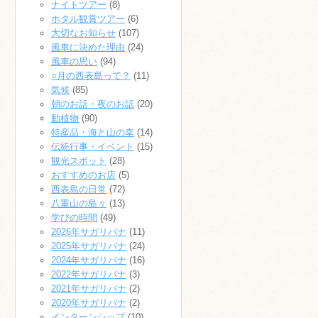
ナイトツアー
(8)
ホタル観賞ツアー
(6)
大切なお知らせ
(107)
風車に決めた理由
(24)
風車の思い
(94)
○月の西表島って？
(11)
気候
(85)
朝のお話・夜のお話
(20)
動植物
(90)
特産品・海と山の幸
(14)
伝統行事・イベント
(15)
観光スポット
(28)
おすすめのお店
(5)
西表島の日常
(72)
八重山の島々
(13)
学びの時間
(49)
2026年サガリバナ
(11)
2025年サガリバナ
(24)
2024年サガリバナ
(16)
2022年サガリバナ
(3)
2021年サガリバナ
(2)
2020年サガリバナ
(2)
インターンシップ
(10)