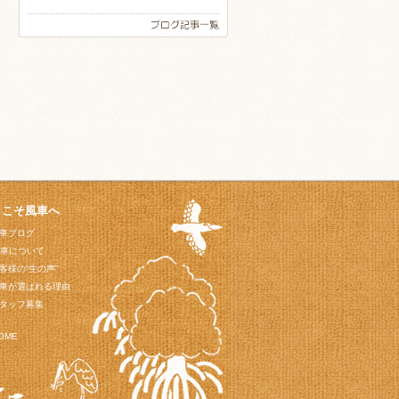
うこそ風車へ
車ブログ
車について
客様の“生の声”
車が選ばれる理由
タッフ募集
OME