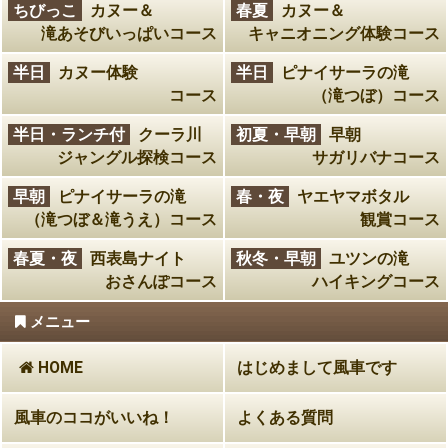
ちびっこ
カヌー＆
春夏
カヌー＆
滝あそびいっぱいコース
キャニオニング体験コース
半日
カヌー体験
半日
ピナイサーラの滝
コース
（滝つぼ）コース
半日・ランチ付
クーラ川
初夏・早朝
早朝
ジャングル探検コース
サガリバナコース
早朝
ピナイサーラの滝
春・夜
ヤエヤマボタル
（滝つぼ＆滝うえ）コース
観賞コース
春夏・夜
西表島ナイト
秋冬・早朝
ユツンの滝
おさんぽコース
ハイキングコース
メニュー
HOME
はじめまして風車です
風車のココがいいね！
よくある質問