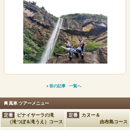
«
前の記事
一覧へ
風車 ツアーメニュー
定番
ピナイサーラの滝
定番
カヌー＆
（滝つぼ＆滝うえ）コース
由布島コース