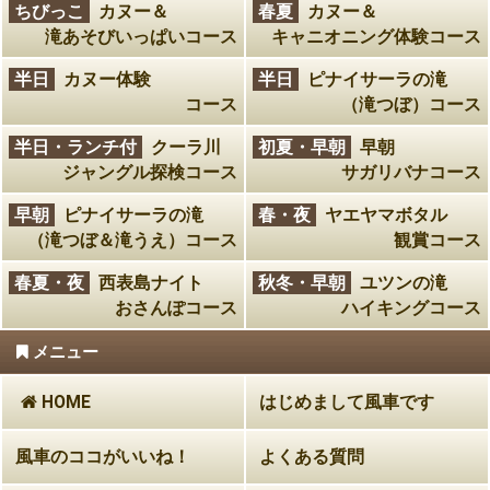
ちびっこ
カヌー＆
春夏
カヌー＆
滝あそびいっぱいコース
キャニオニング体験コース
半日
カヌー体験
半日
ピナイサーラの滝
コース
（滝つぼ）コース
半日・ランチ付
クーラ川
初夏・早朝
早朝
ジャングル探検コース
サガリバナコース
早朝
ピナイサーラの滝
春・夜
ヤエヤマボタル
（滝つぼ＆滝うえ）コース
観賞コース
春夏・夜
西表島ナイト
秋冬・早朝
ユツンの滝
おさんぽコース
ハイキングコース
メニュー
HOME
はじめまして風車です
風車のココがいいね！
よくある質問