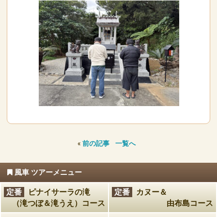
«
前の記事
一覧へ
風車 ツアーメニュー
定番
ピナイサーラの滝
定番
カヌー＆
（滝つぼ＆滝うえ）コース
由布島コース