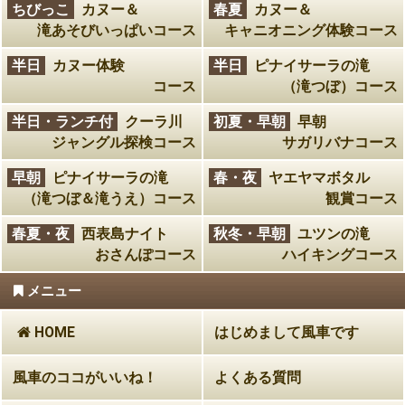
ちびっこ
カヌー＆
春夏
カヌー＆
滝あそびいっぱいコース
キャニオニング体験コース
半日
カヌー体験
半日
ピナイサーラの滝
コース
（滝つぼ）コース
半日・ランチ付
クーラ川
初夏・早朝
早朝
ジャングル探検コース
サガリバナコース
早朝
ピナイサーラの滝
春・夜
ヤエヤマボタル
（滝つぼ＆滝うえ）コース
観賞コース
春夏・夜
西表島ナイト
秋冬・早朝
ユツンの滝
おさんぽコース
ハイキングコース
メニュー
HOME
はじめまして風車です
風車のココがいいね！
よくある質問