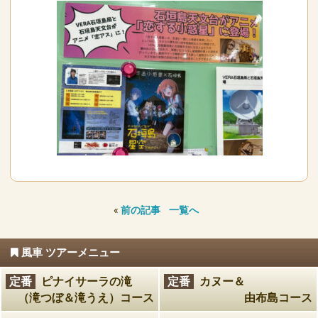
«
前の記事
一覧へ
風車 ツアーメニュー
定番
ピナイサーラの滝
定番
カヌー＆
（滝つぼ＆滝うえ）コース
由布島コース