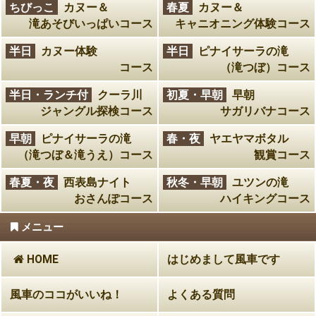
ちびっこ
カヌー＆
春夏
カヌー＆
滝あそびいっぱいコース
キャニオニング体験コース
半日
カヌー体験
半日
ピナイサーラの滝
コース
（滝つぼ）コース
半日・ランチ付
クーラ川
初夏・早朝
早朝
ジャングル探検コース
サガリバナコース
早朝
ピナイサーラの滝
春・夜
ヤエヤマボタル
（滝つぼ＆滝うえ）コース
観賞コース
春夏・夜
西表島ナイト
秋冬・早朝
ユツンの滝
おさんぽコース
ハイキングコース
メニュー
HOME
はじめまして風車です
風車のココがいいね！
よくある質問