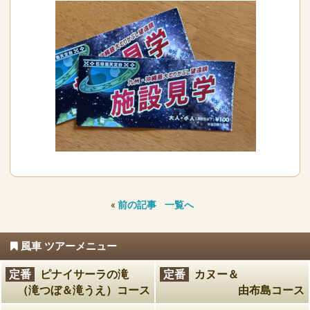
«
前の記事
一覧へ
風車 ツアーメニュー
定番
ピナイサーラの滝
定番
カヌー＆
（滝つぼ＆滝うえ）コース
由布島コース