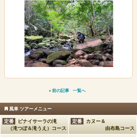
«
前の記事
一覧へ
風車 ツアーメニュー
定番
ピナイサーラの滝
定番
カヌー＆
（滝つぼ＆滝うえ）コース
由布島コース