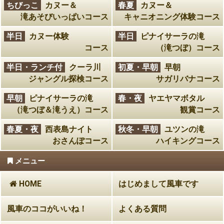
ちびっこ
カヌー＆
春夏
カヌー＆
滝あそびいっぱいコース
キャニオニング体験コース
半日
カヌー体験
半日
ピナイサーラの滝
コース
（滝つぼ）コース
半日・ランチ付
クーラ川
初夏・早朝
早朝
ジャングル探検コース
サガリバナコース
早朝
ピナイサーラの滝
春・夜
ヤエヤマボタル
（滝つぼ＆滝うえ）コース
観賞コース
春夏・夜
西表島ナイト
秋冬・早朝
ユツンの滝
おさんぽコース
ハイキングコース
メニュー
HOME
はじめまして風車です
風車のココがいいね！
よくある質問