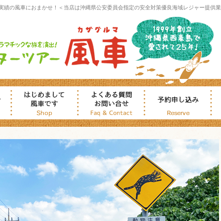
実績の風車におまかせ！＜当店は沖縄県公安委員会指定の安全対策優良海域レジャー提供業