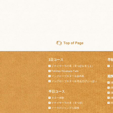
1日コース
早
ピナイサーラの滝（滝つぼ＆滝うえ）
＜
Full-Day Pinaisara Falls
期
マングローブカヌー＆由布島
マングローブカヌー＆滝あそびいっぱい
[
[
半日コース
[
カヌー体験
[
ピナイサーラの滝（滝つぼ）
[
クーラ川ジャングル探検