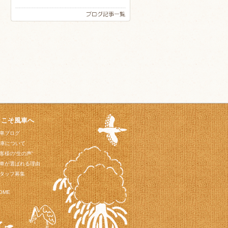
うこそ風車へ
車ブログ
車について
客様の“生の声”
車が選ばれる理由
タッフ募集
OME