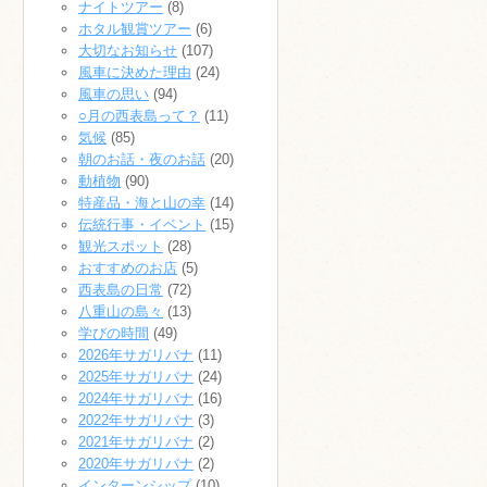
ナイトツアー
(8)
ホタル観賞ツアー
(6)
大切なお知らせ
(107)
風車に決めた理由
(24)
風車の思い
(94)
○月の西表島って？
(11)
気候
(85)
朝のお話・夜のお話
(20)
動植物
(90)
特産品・海と山の幸
(14)
伝統行事・イベント
(15)
観光スポット
(28)
おすすめのお店
(5)
西表島の日常
(72)
八重山の島々
(13)
学びの時間
(49)
2026年サガリバナ
(11)
2025年サガリバナ
(24)
2024年サガリバナ
(16)
2022年サガリバナ
(3)
2021年サガリバナ
(2)
2020年サガリバナ
(2)
インターンシップ
(10)