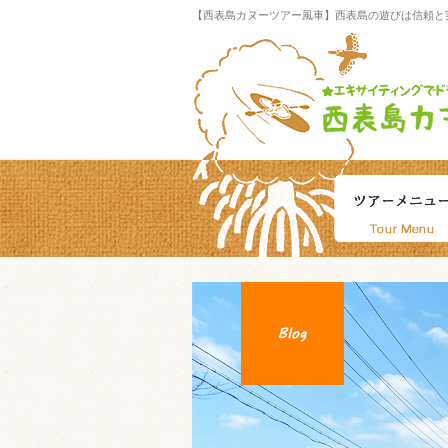
【西表島カヌーツアー風車】西表島の遊びは信頼と