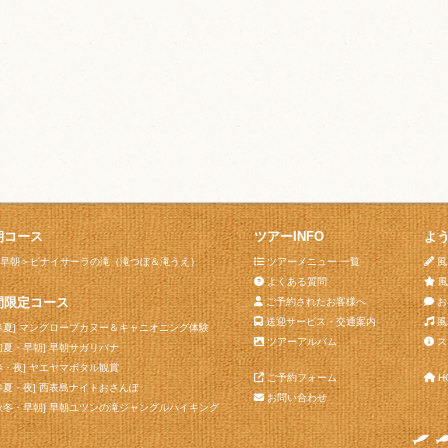
朝コース
ツアーINFO
よ
早朝＞ピナイサーラの滝（滝つぼ＆滝うえ）
ツアーメニュー 一覧
風
よくある質問
風
間限定コース
ご予約されたお客様へ
お
送迎サービス・交通案内
風
春夏] マングローブカヌー＆キャニオニング体験
ツアーアルバム
ス
初夏・早朝] 早朝サガリバナ
春・夜] ヤエヤマボタル観賞
ご予約フォーム
H
春夏・夜] 西表島ナイトおさんぽ
お問い合わせ
秋冬・早朝] 早朝ユツンの滝ジャングルハイキング