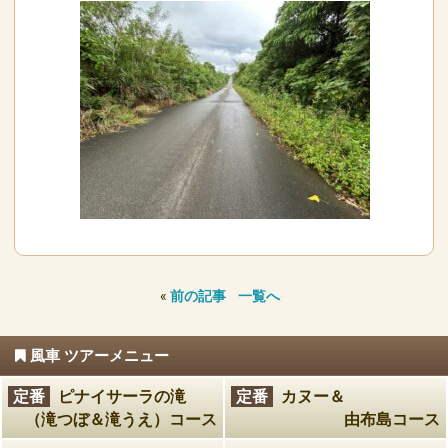
«
前の記事
一覧へ
風車 ツアーメニュー
定番
ピナイサーラの滝
定番
カヌー＆
（滝つぼ＆滝うえ）コース
由布島コース