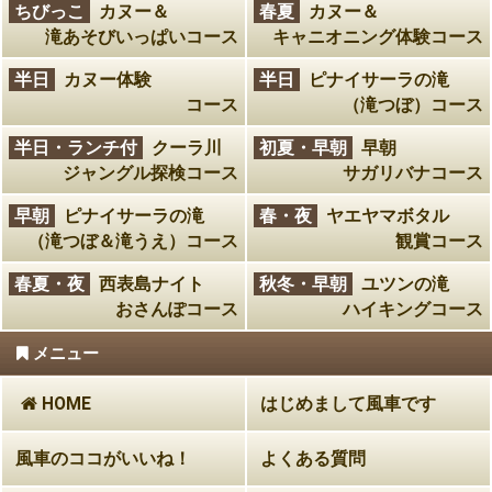
ちびっこ
カヌー＆
春夏
カヌー＆
滝あそびいっぱいコース
キャニオニング体験コース
半日
カヌー体験
半日
ピナイサーラの滝
コース
（滝つぼ）コース
半日・ランチ付
クーラ川
初夏・早朝
早朝
ジャングル探検コース
サガリバナコース
早朝
ピナイサーラの滝
春・夜
ヤエヤマボタル
（滝つぼ＆滝うえ）コース
観賞コース
春夏・夜
西表島ナイト
秋冬・早朝
ユツンの滝
おさんぽコース
ハイキングコース
メニュー
HOME
はじめまして風車です
風車のココがいいね！
よくある質問