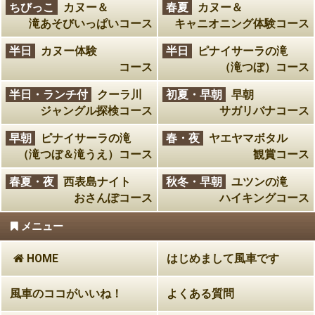
ちびっこ
カヌー＆
春夏
カヌー＆
滝あそびいっぱいコース
キャニオニング体験コース
半日
カヌー体験
半日
ピナイサーラの滝
コース
（滝つぼ）コース
半日・ランチ付
クーラ川
初夏・早朝
早朝
ジャングル探検コース
サガリバナコース
早朝
ピナイサーラの滝
春・夜
ヤエヤマボタル
（滝つぼ＆滝うえ）コース
観賞コース
春夏・夜
西表島ナイト
秋冬・早朝
ユツンの滝
おさんぽコース
ハイキングコース
メニュー
HOME
はじめまして風車です
風車のココがいいね！
よくある質問