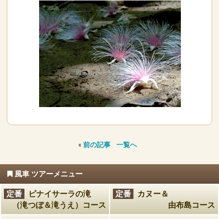
«
前の記事
一覧へ
風車 ツアーメニュー
定番
ピナイサーラの滝
定番
カヌー＆
（滝つぼ＆滝うえ）コース
由布島コース