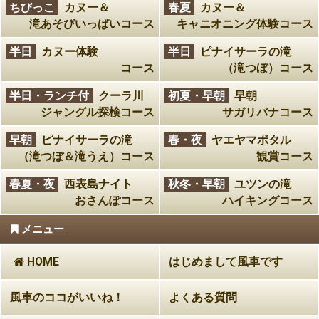
ちびっこ
カヌー＆
春夏
カヌー＆
滝あそびいっぱいコース
キャニオニング体験コース
半日
カヌー体験
半日
ピナイサーラの滝
コース
（滝つぼ）コース
半日・ランチ付
クーラ川
初夏・早朝
早朝
ジャングル探検コース
サガリバナコース
早朝
ピナイサーラの滝
春・夜
ヤエヤマボタル
（滝つぼ＆滝うえ）コース
観賞コース
春夏・夜
西表島ナイト
秋冬・早朝
ユツンの滝
おさんぽコース
ハイキングコース
メニュー
HOME
はじめまして風車です
風車のココがいいね！
よくある質問