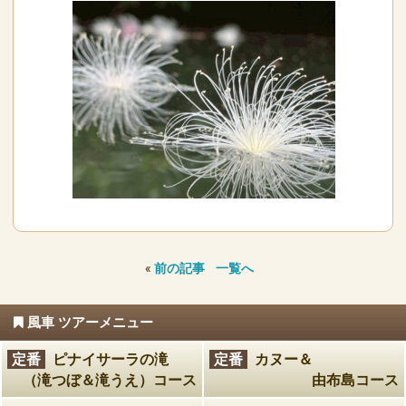
«
前の記事
一覧へ
風車 ツアーメニュー
定番
ピナイサーラの滝
定番
カヌー＆
（滝つぼ＆滝うえ）コース
由布島コース