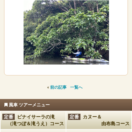
«
前の記事
一覧へ
風車 ツアーメニュー
定番
ピナイサーラの滝
定番
カヌー＆
（滝つぼ＆滝うえ）コース
由布島コース