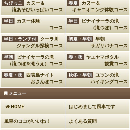
ちびっこ
カヌー＆
春夏
カヌー＆
滝あそびいっぱいコース
キャニオニング体験コース
半日
カヌー体験
半日
ピナイサーラの滝
コース
（滝つぼ）コース
半日・ランチ付
クーラ川
初夏・早朝
早朝
ジャングル探検コース
サガリバナコース
早朝
ピナイサーラの滝
春・夜
ヤエヤマボタル
（滝つぼ＆滝うえ）コース
観賞コース
春夏・夜
西表島ナイト
秋冬・早朝
ユツンの滝
おさんぽコース
ハイキングコース
メニュー
HOME
はじめまして風車です
風車のココがいいね！
よくある質問