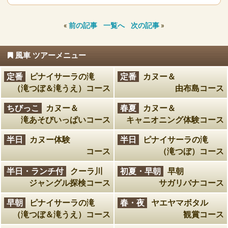
«
前の記事
一覧へ
次の記事
»
風車 ツアーメニュー
定番
ピナイサーラの滝
定番
カヌー＆
（滝つぼ＆滝うえ）コース
由布島コース
ちびっこ
カヌー＆
春夏
カヌー＆
滝あそびいっぱいコース
キャニオニング体験コース
半日
カヌー体験
半日
ピナイサーラの滝
コース
（滝つぼ）コース
半日・ランチ付
クーラ川
初夏・早朝
早朝
ジャングル探検コース
サガリバナコース
早朝
ピナイサーラの滝
春・夜
ヤエヤマボタル
（滝つぼ＆滝うえ）コース
観賞コース