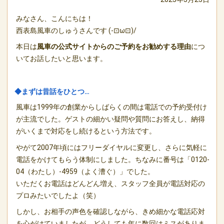
みなさん、こんにちは！
西表島風車のしゅうさんです (-⊡ω⊡)/
本日は
風車の公式サイトからのご予約をお勧めする理由
につ
いてお話したいと思います。
◆まずは昔話をひとつ…
風車は1999年の創業からしばらくの間は電話での予約受付け
が主流でした。ゲストの細かい疑問や質問にお答えし、納得
がいくまで対応をし続けるという方法です。
やがて2007年頃にはフリーダイヤルに変更し、さらに気軽に
電話をかけてもらう体制にしました。ちなみに番号は「0120-
04（わたし）-4959（よく漕ぐ）」でした。
いただくお電話はどんどん増え、スタッフ全員が電話対応の
プロみたいでしたよ（笑）
しかし、お相手の声色を確認しながら、きめ細かな電話応対
を心がけていましたが、どうしても年に数回はミスがありま