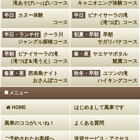
滝あそびいっぱいコース
キャニオニング体験コース
半日
カヌー体験
半日
ピナイサーラの滝
コース
（滝つぼ）コース
半日・ランチ付
クーラ川
初夏・早朝
早朝
ジャングル探検コース
サガリバナコース
早朝
ピナイサーラの滝
春・夜
ヤエヤマボタル
（滝つぼ＆滝うえ）コース
観賞コース
春夏・夜
西表島ナイト
秋冬・早朝
ユツンの滝
おさんぽコース
ハイキングコース
メニュー
HOME
はじめまして風車です
風車のココがいいね！
よくある質問
ご予約されたお客様へ
送迎サービス・アクセス