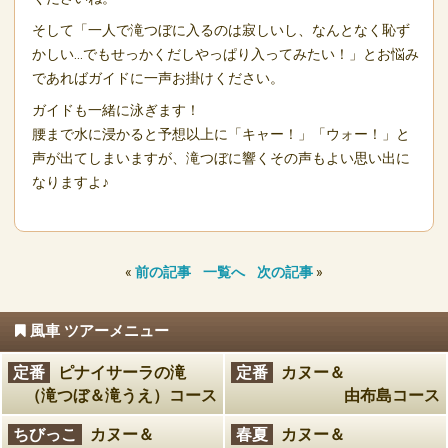
そして「一人で滝つぼに入るのは寂しいし、なんとなく恥ず
かしい…でもせっかくだしやっぱり入ってみたい！」とお悩み
であればガイドに一声お掛けください。
ガイドも一緒に泳ぎます！
腰まで水に浸かると予想以上に「キャー！」「ウォー！」と
声が出てしまいますが、滝つぼに響くその声もよい思い出に
なりますよ♪
«
前の記事
一覧へ
次の記事
»
風車 ツアーメニュー
定番
ピナイサーラの滝
定番
カヌー＆
（滝つぼ＆滝うえ）コース
由布島コース
ちびっこ
カヌー＆
春夏
カヌー＆