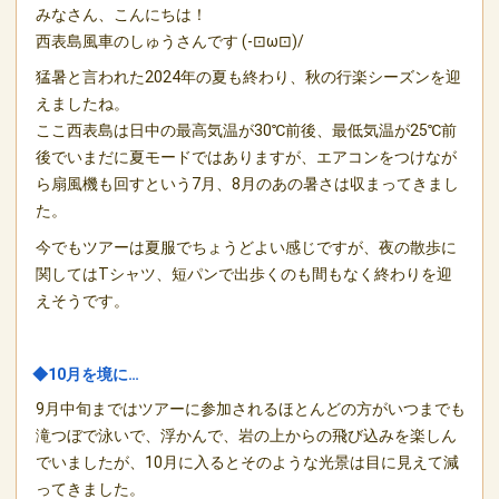
みなさん、こんにちは！
西表島風車のしゅうさんです (-⊡ω⊡)/
猛暑と言われた2024年の夏も終わり、秋の行楽シーズンを迎
えましたね。
ここ西表島は日中の最高気温が30℃前後、最低気温が25℃前
後でいまだに夏モードではありますが、エアコンをつけなが
ら扇風機も回すという7月、8月のあの暑さは収まってきまし
た。
今でもツアーは夏服でちょうどよい感じですが、夜の散歩に
関してはTシャツ、短パンで出歩くのも間もなく終わりを迎
えそうです。
◆10月を境に…
9月中旬まではツアーに参加されるほとんどの方がいつまでも
滝つぼで泳いで、浮かんで、岩の上からの飛び込みを楽しん
でいましたが、10月に入るとそのような光景は目に見えて減
ってきました。