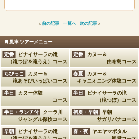
«
前の記事
一覧へ
次の記事
»
風車 ツアーメニュー
定番
ピナイサーラの滝
定番
カヌー＆
（滝つぼ＆滝うえ）コース
由布島コース
ちびっこ
カヌー＆
春夏
カヌー＆
滝あそびいっぱいコース
キャニオニング体験コース
半日
カヌー体験
半日
ピナイサーラの滝
コース
（滝つぼ）コース
半日・ランチ付
クーラ川
初夏・早朝
早朝
ジャングル探検コース
サガリバナコース
早朝
ピナイサーラの滝
春・夜
ヤエヤマボタル
（滝つぼ＆滝うえ）コース
観賞コース