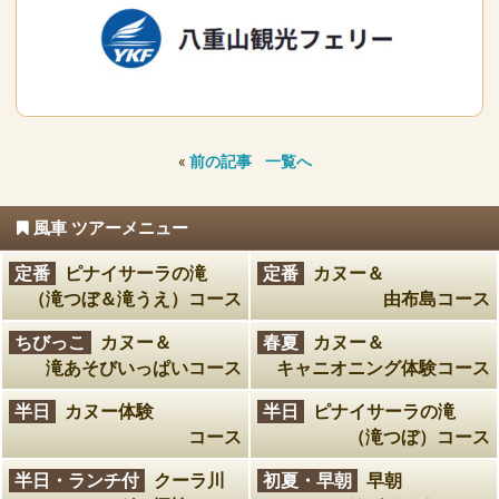
«
前の記事
一覧へ
風車 ツアーメニュー
定番
ピナイサーラの滝
定番
カヌー＆
（滝つぼ＆滝うえ）コース
由布島コース
ちびっこ
カヌー＆
春夏
カヌー＆
滝あそびいっぱいコース
キャニオニング体験コース
半日
カヌー体験
半日
ピナイサーラの滝
コース
（滝つぼ）コース
半日・ランチ付
クーラ川
初夏・早朝
早朝