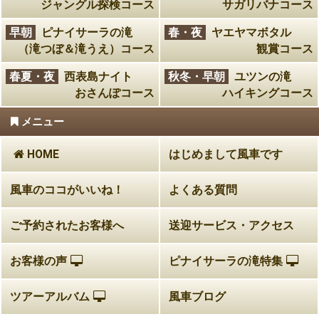
ジャングル探検コース
サガリバナコース
早朝
ピナイサーラの滝
春・夜
ヤエヤマボタル
（滝つぼ＆滝うえ）コース
観賞コース
春夏・夜
西表島ナイト
秋冬・早朝
ユツンの滝
おさんぽコース
ハイキングコース
メニュー
HOME
はじめまして風車です
風車のココがいいね！
よくある質問
ご予約されたお客様へ
送迎サービス・アクセス
お客様の声
ピナイサーラの滝特集
ツアーアルバム
風車ブログ