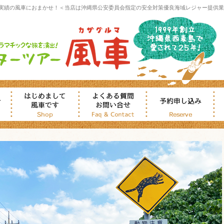
実績の風車におまかせ！＜当店は沖縄県公安委員会指定の安全対策優良海域レジャー提供業