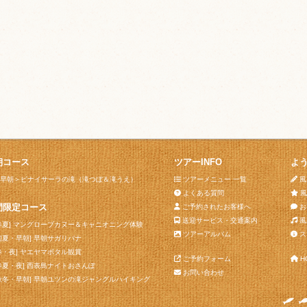
朝コース
ツアーINFO
よ
早朝＞ピナイサーラの滝（滝つぼ＆滝うえ）
ツアーメニュー 一覧
風
よくある質問
風
間限定コース
ご予約されたお客様へ
お
送迎サービス・交通案内
風
春夏] マングローブカヌー＆キャニオニング体験
ツアーアルバム
ス
初夏・早朝] 早朝サガリバナ
春・夜] ヤエヤマボタル観賞
ご予約フォーム
H
春夏・夜] 西表島ナイトおさんぽ
お問い合わせ
秋冬・早朝] 早朝ユツンの滝ジャングルハイキング