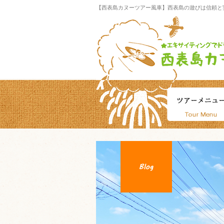
【西表島カヌーツアー風車】西表島の遊びは信頼と