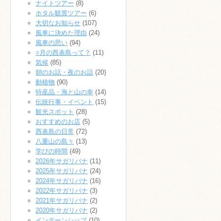
ナイトツアー
(8)
ホタル観賞ツアー
(6)
大切なお知らせ
(107)
風車に決めた理由
(24)
風車の思い
(94)
○月の西表島って？
(11)
気候
(85)
朝のお話・夜のお話
(20)
動植物
(90)
特産品・海と山の幸
(14)
伝統行事・イベント
(15)
観光スポット
(28)
おすすめのお店
(5)
西表島の日常
(72)
八重山の島々
(13)
学びの時間
(49)
2026年サガリバナ
(11)
2025年サガリバナ
(24)
2024年サガリバナ
(16)
2022年サガリバナ
(3)
2021年サガリバナ
(2)
2020年サガリバナ
(2)
インターンシップ
(10)