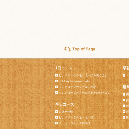
1日コース
早
ピナイサーラの滝（滝つぼ＆滝うえ）
＜
Full-Day Pinaisara Falls
期
マングローブカヌー＆由布島
マングローブカヌー＆滝あそびいっぱい
[
[
半日コース
[
カヌー体験
[
ピナイサーラの滝（滝つぼ）
[
クーラ川ジャングル探検