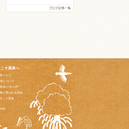
うこそ風車へ
車ブログ
車について
客様の“生の声”
車が選ばれる理由
タッフ募集
OME