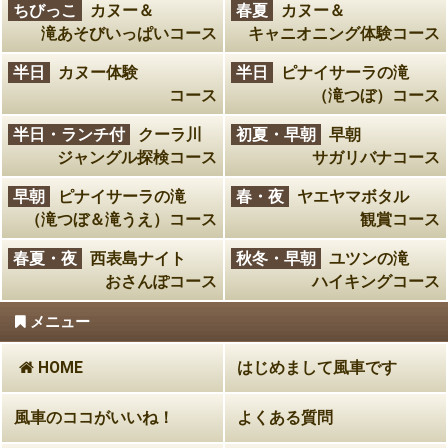
ちびっこ
カヌー＆
春夏
カヌー＆
滝あそびいっぱいコース
キャニオニング体験コース
半日
カヌー体験
半日
ピナイサーラの滝
コース
（滝つぼ）コース
半日・ランチ付
クーラ川
初夏・早朝
早朝
ジャングル探検コース
サガリバナコース
早朝
ピナイサーラの滝
春・夜
ヤエヤマボタル
（滝つぼ＆滝うえ）コース
観賞コース
春夏・夜
西表島ナイト
秋冬・早朝
ユツンの滝
おさんぽコース
ハイキングコース
メニュー
HOME
はじめまして風車です
風車のココがいいね！
よくある質問