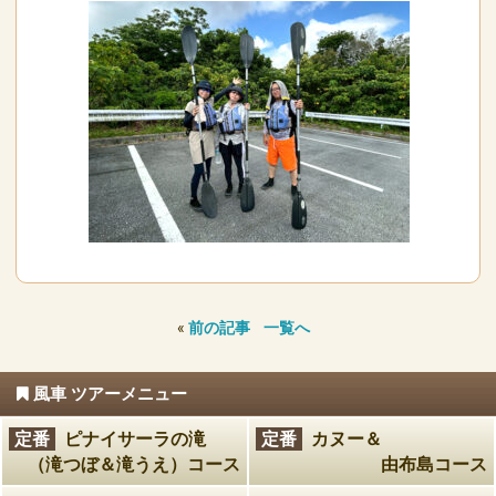
«
前の記事
一覧へ
風車 ツアーメニュー
定番
ピナイサーラの滝
定番
カヌー＆
（滝つぼ＆滝うえ）コース
由布島コース