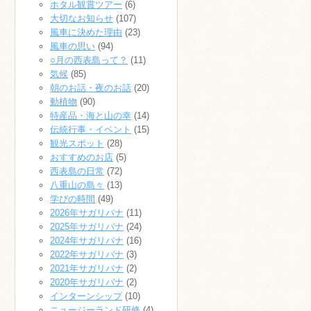
ホタル観賞ツアー
(6)
大切なお知らせ
(107)
風車に決めた理由
(23)
風車の思い
(94)
○月の西表島って？
(11)
気候
(85)
朝のお話・夜のお話
(20)
動植物
(90)
特産品・海と山の幸
(14)
伝統行事・イベント
(15)
観光スポット
(28)
おすすめのお店
(5)
西表島の日常
(72)
八重山の島々
(13)
学びの時間
(49)
2026年サガリバナ
(11)
2025年サガリバナ
(24)
2024年サガリバナ
(16)
2022年サガリバナ
(3)
2021年サガリバナ
(2)
2020年サガリバナ
(2)
インターンシップ
(10)
ニュージーランド研修
(4)