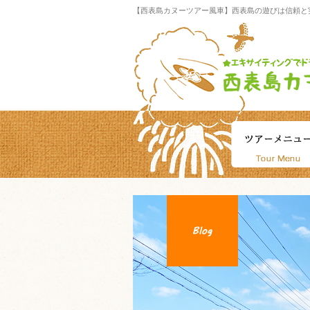
【西表島カヌーツアー風車】西表島の遊びは信頼と