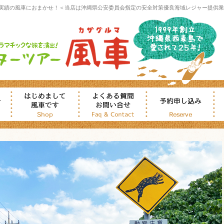
実績の風車におまかせ！＜当店は沖縄県公安委員会指定の安全対策優良海域レジャー提供業