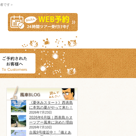
者です＞
《夏休みスタート》西表島
に本気の夏がやって来た！
2026年7月23日
2026年6月版｜西表島カヌ
ーツアー風車に決めた理由
2026年7月10日
台風9号接近中！『備えあ