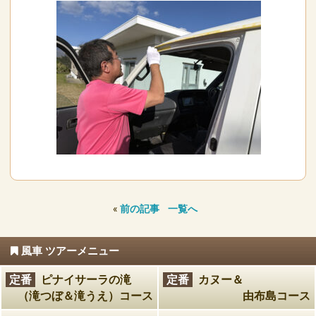
«
前の記事
一覧へ
風車 ツアーメニュー
定番
ピナイサーラの滝
定番
カヌー＆
（滝つぼ＆滝うえ）コース
由布島コース