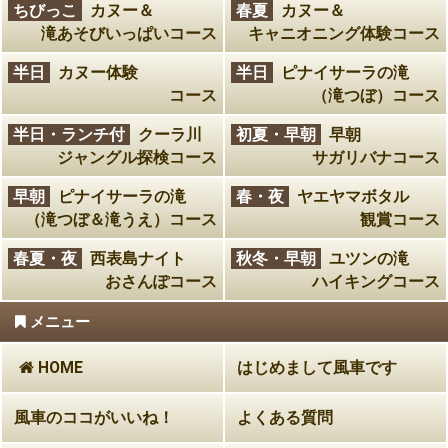
ちびっこ
カヌー＆
春夏
カヌー＆
滝あそびいっぱいコース
キャニオニング体験コース
半日
カヌー体験
半日
ピナイサーラの滝
コース
（滝つぼ）コース
半日・ランチ付
クーラ川
初夏・早朝
早朝
ジャングル探検コース
サガリバナコース
早朝
ピナイサーラの滝
春・夜
ヤエヤマボタル
（滝つぼ＆滝うえ）コース
観賞コース
春夏・夜
西表島ナイト
秋冬・早朝
ユツンの滝
おさんぽコース
ハイキングコース
メニュー
HOME
はじめまして風車です
風車のココがいいね！
よくある質問