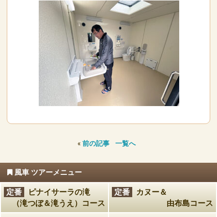
«
前の記事
一覧へ
風車 ツアーメニュー
定番
ピナイサーラの滝
定番
カヌー＆
（滝つぼ＆滝うえ）コース
由布島コース