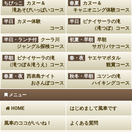
ちびっこ
カヌー＆
春夏
カヌー＆
滝あそびいっぱいコース
キャニオニング体験コース
半日
カヌー体験
半日
ピナイサーラの滝
コース
（滝つぼ）コース
半日・ランチ付
クーラ川
初夏・早朝
早朝
ジャングル探検コース
サガリバナコース
早朝
ピナイサーラの滝
春・夜
ヤエヤマボタル
（滝つぼ＆滝うえ）コース
観賞コース
春夏・夜
西表島ナイト
秋冬・早朝
ユツンの滝
おさんぽコース
ハイキングコース
メニュー
HOME
はじめまして風車です
風車のココがいいね！
よくある質問