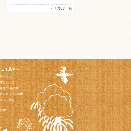
うこそ風車へ
車ブログ
車について
客様の“生の声”
車が選ばれる理由
タッフ募集
OME