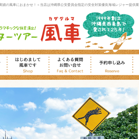
実績の風車におまかせ！＜当店は沖縄県公安委員会指定の安全対策優良海域レジャー提供業