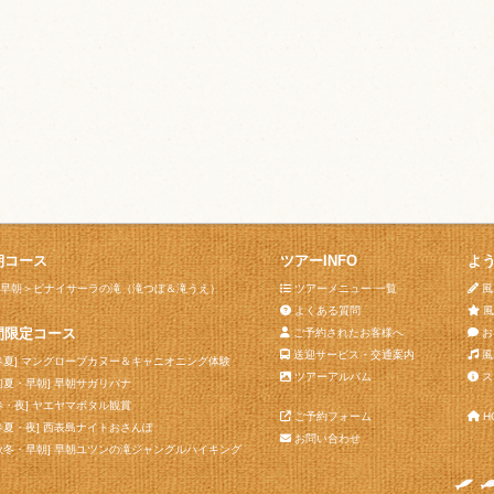
朝コース
ツアーINFO
よ
早朝＞ピナイサーラの滝（滝つぼ＆滝うえ）
ツアーメニュー 一覧
風
よくある質問
風
間限定コース
ご予約されたお客様へ
お
送迎サービス・交通案内
風
春夏] マングローブカヌー＆キャニオニング体験
ツアーアルバム
ス
初夏・早朝] 早朝サガリバナ
春・夜] ヤエヤマボタル観賞
ご予約フォーム
H
春夏・夜] 西表島ナイトおさんぽ
お問い合わせ
秋冬・早朝] 早朝ユツンの滝ジャングルハイキング