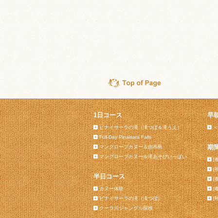
1日コース
早
ピナイサーラの滝（滝つぼ＆滝うえ）
＜
Full-Day Pinaisara Falls
期
マングローブカヌー＆由布島
マングローブカヌー＆滝あそびいっぱい
[
[
半日コース
[
カヌー体験
[
ピナイサーラの滝（滝つぼ）
[
クーラ川ジャングル探検