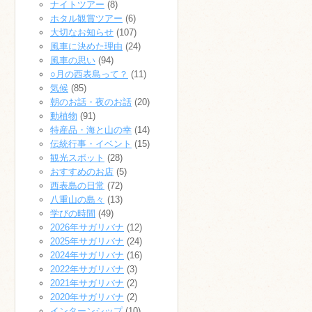
ナイトツアー
(8)
ホタル観賞ツアー
(6)
大切なお知らせ
(107)
風車に決めた理由
(24)
風車の思い
(94)
○月の西表島って？
(11)
気候
(85)
朝のお話・夜のお話
(20)
動植物
(91)
特産品・海と山の幸
(14)
伝統行事・イベント
(15)
観光スポット
(28)
おすすめのお店
(5)
西表島の日常
(72)
八重山の島々
(13)
学びの時間
(49)
2026年サガリバナ
(12)
2025年サガリバナ
(24)
2024年サガリバナ
(16)
2022年サガリバナ
(3)
2021年サガリバナ
(2)
2020年サガリバナ
(2)
インターンシップ
(10)