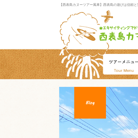
【西表島カヌーツアー風車】西表島の遊びは信頼と