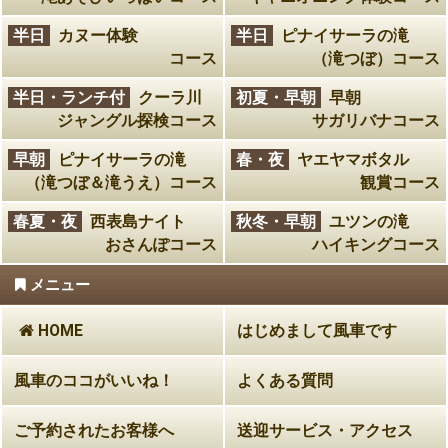
半日
カヌー体験
半日
ピナイサーラの滝
コース
（滝つぼ）コース
半日・ランチ付
クーラ川
初夏・早朝
早朝
ジャングル探検コース
サガリバナコース
早朝
ピナイサーラの滝
春・夜
ヤエヤマボタル
（滝つぼ＆滝うえ）コース
観賞コース
春夏・夜
西表島ナイト
秋冬・早朝
ユツンの滝
おさんぽコース
ハイキングコース
メニュー
HOME
はじめまして風車です
風車のココがいいね！
よくある質問
ご予約されたお客様へ
送迎サービス・アクセス