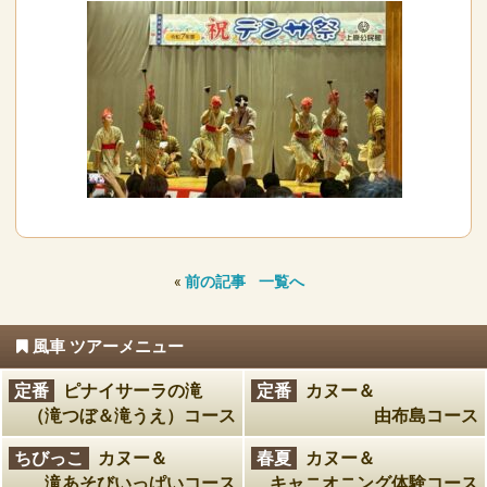
«
前の記事
一覧へ
風車 ツアーメニュー
定番
ピナイサーラの滝
定番
カヌー＆
（滝つぼ＆滝うえ）コース
由布島コース
ちびっこ
カヌー＆
春夏
カヌー＆
滝あそびいっぱいコース
キャニオニング体験コース