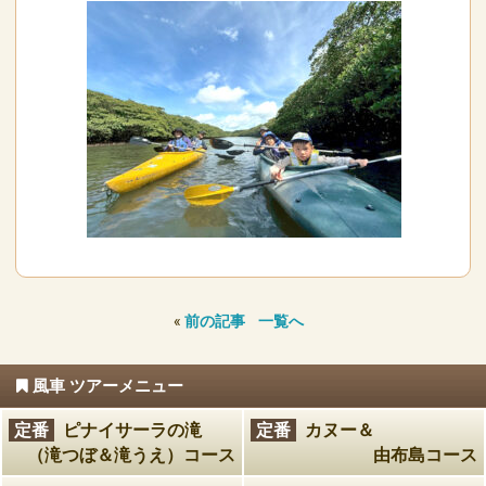
«
前の記事
一覧へ
風車 ツアーメニュー
定番
ピナイサーラの滝
定番
カヌー＆
（滝つぼ＆滝うえ）コース
由布島コース