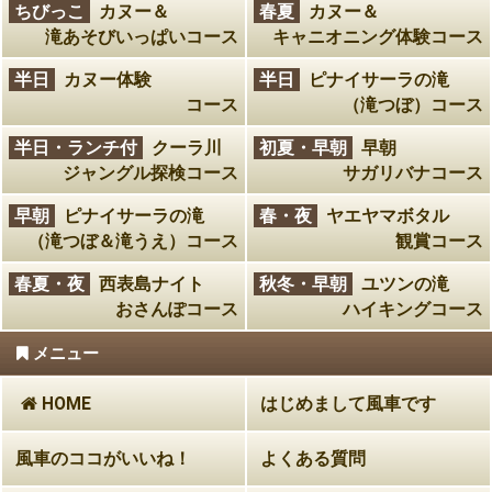
ちびっこ
カヌー＆
春夏
カヌー＆
滝あそびいっぱいコース
キャニオニング体験コース
半日
カヌー体験
半日
ピナイサーラの滝
コース
（滝つぼ）コース
半日・ランチ付
クーラ川
初夏・早朝
早朝
ジャングル探検コース
サガリバナコース
早朝
ピナイサーラの滝
春・夜
ヤエヤマボタル
（滝つぼ＆滝うえ）コース
観賞コース
春夏・夜
西表島ナイト
秋冬・早朝
ユツンの滝
おさんぽコース
ハイキングコース
メニュー
HOME
はじめまして風車です
風車のココがいいね！
よくある質問