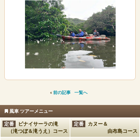
«
前の記事
一覧へ
風車 ツアーメニュー
定番
ピナイサーラの滝
定番
カヌー＆
（滝つぼ＆滝うえ）コース
由布島コース