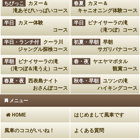
ちびっこ
カヌー＆
春夏
カヌー＆
滝あそびいっぱいコース
キャニオニング体験コース
半日
カヌー体験
半日
ピナイサーラの滝
コース
（滝つぼ）コース
半日・ランチ付
クーラ川
初夏・早朝
早朝
ジャングル探検コース
サガリバナコース
早朝
ピナイサーラの滝
春・夜
ヤエヤマボタル
（滝つぼ＆滝うえ）コース
観賞コース
春夏・夜
西表島ナイト
秋冬・早朝
ユツンの滝
おさんぽコース
ハイキングコース
メニュー
HOME
はじめまして風車です
風車のココがいいね！
よくある質問