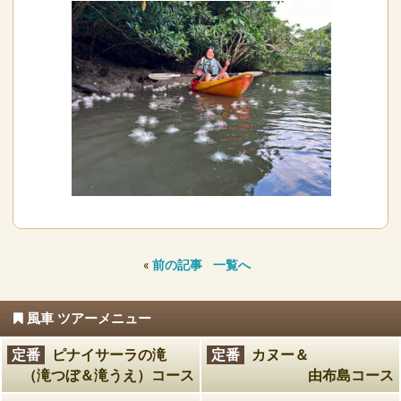
«
前の記事
一覧へ
風車 ツアーメニュー
定番
ピナイサーラの滝
定番
カヌー＆
（滝つぼ＆滝うえ）コース
由布島コース