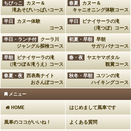
ちびっこ
カヌー＆
春夏
カヌー＆
滝あそびいっぱいコース
キャニオニング体験コース
半日
カヌー体験
半日
ピナイサーラの滝
コース
（滝つぼ）コース
半日・ランチ付
クーラ川
初夏・早朝
早朝
ジャングル探検コース
サガリバナコース
早朝
ピナイサーラの滝
春・夜
ヤエヤマボタル
（滝つぼ＆滝うえ）コース
観賞コース
春夏・夜
西表島ナイト
秋冬・早朝
ユツンの滝
おさんぽコース
ハイキングコース
メニュー
HOME
はじめまして風車です
風車のココがいいね！
よくある質問