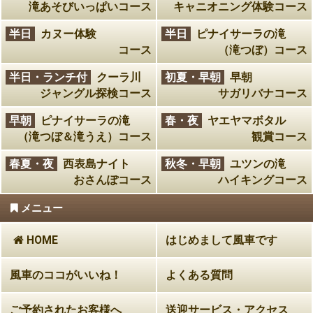
滝あそびいっぱいコース
キャニオニング体験コース
半日
カヌー体験
半日
ピナイサーラの滝
コース
（滝つぼ）コース
半日・ランチ付
クーラ川
初夏・早朝
早朝
ジャングル探検コース
サガリバナコース
早朝
ピナイサーラの滝
春・夜
ヤエヤマボタル
（滝つぼ＆滝うえ）コース
観賞コース
春夏・夜
西表島ナイト
秋冬・早朝
ユツンの滝
おさんぽコース
ハイキングコース
メニュー
HOME
はじめまして風車です
風車のココがいいね！
よくある質問
ご予約されたお客様へ
送迎サービス・アクセス