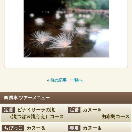
«
前の記事
一覧へ
風車 ツアーメニュー
定番
ピナイサーラの滝
定番
カヌー＆
（滝つぼ＆滝うえ）コース
由布島コース
ちびっこ
カヌー＆
春夏
カヌー＆