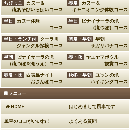
ちびっこ
カヌー＆
春夏
カヌー＆
滝あそびいっぱいコース
キャニオニング体験コース
半日
カヌー体験
半日
ピナイサーラの滝
コース
（滝つぼ）コース
半日・ランチ付
クーラ川
初夏・早朝
早朝
ジャングル探検コース
サガリバナコース
早朝
ピナイサーラの滝
春・夜
ヤエヤマボタル
（滝つぼ＆滝うえ）コース
観賞コース
春夏・夜
西表島ナイト
秋冬・早朝
ユツンの滝
おさんぽコース
ハイキングコース
メニュー
HOME
はじめまして風車です
風車のココがいいね！
よくある質問