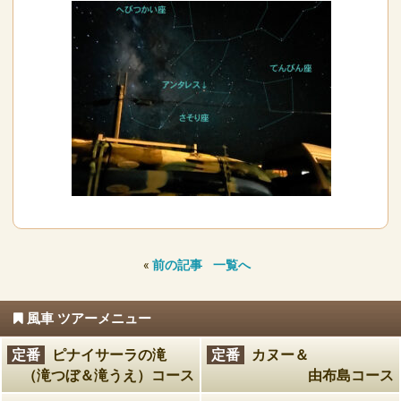
«
前の記事
一覧へ
風車 ツアーメニュー
定番
ピナイサーラの滝
定番
カヌー＆
（滝つぼ＆滝うえ）コース
由布島コース