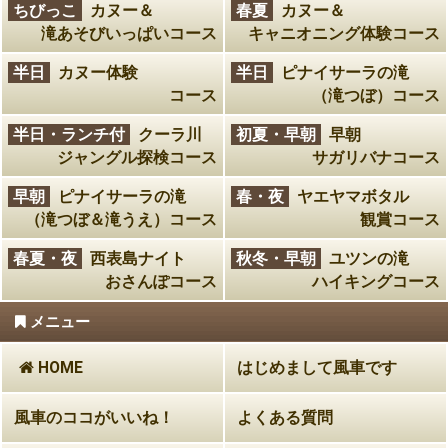
ちびっこ
カヌー＆
春夏
カヌー＆
滝あそびいっぱいコース
キャニオニング体験コース
半日
カヌー体験
半日
ピナイサーラの滝
コース
（滝つぼ）コース
半日・ランチ付
クーラ川
初夏・早朝
早朝
ジャングル探検コース
サガリバナコース
早朝
ピナイサーラの滝
春・夜
ヤエヤマボタル
（滝つぼ＆滝うえ）コース
観賞コース
春夏・夜
西表島ナイト
秋冬・早朝
ユツンの滝
おさんぽコース
ハイキングコース
メニュー
HOME
はじめまして風車です
風車のココがいいね！
よくある質問