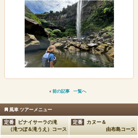
«
前の記事
一覧へ
風車 ツアーメニュー
定番
ピナイサーラの滝
定番
カヌー＆
（滝つぼ＆滝うえ）コース
由布島コース