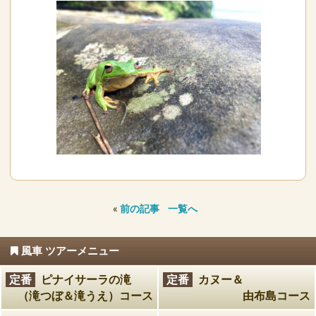
«
前の記事
一覧へ
風車 ツアーメニュー
定番
ピナイサーラの滝
定番
カヌー＆
（滝つぼ＆滝うえ）コース
由布島コース