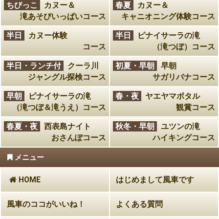
ちびっこ
カヌー＆
春夏
カヌー＆
滝あそびいっぱいコース
キャニオニング体験コース
半日
カヌー体験
半日
ピナイサーラの滝
コース
（滝つぼ）コース
半日・ランチ付
クーラ川
初夏・早朝
早朝
ジャングル探検コース
サガリバナコース
早朝
ピナイサーラの滝
春・夜
ヤエヤマボタル
（滝つぼ＆滝うえ）コース
観賞コース
春夏・夜
西表島ナイト
秋冬・早朝
ユツンの滝
おさんぽコース
ハイキングコース
メニュー
HOME
はじめまして風車です
風車のココがいいね！
よくある質問