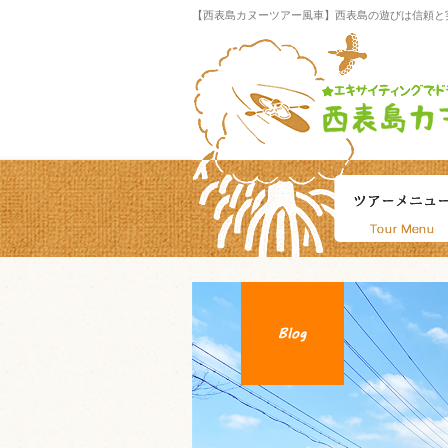
【西表島カヌーツアー風車】西表島の遊びは信頼と