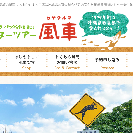
実績の風車におまかせ！＜当店は沖縄県公安委員会指定の安全対策優良海域レジャー提供業