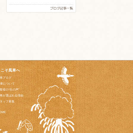
うこそ風車へ
車ブログ
車について
客様の“生の声”
車が選ばれる理由
タッフ募集
OME