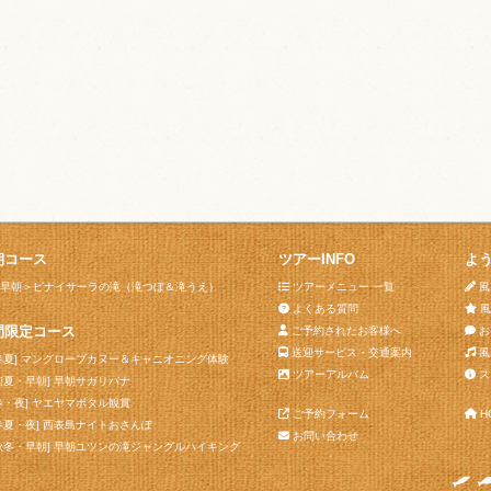
朝コース
ツアーINFO
よ
早朝＞ピナイサーラの滝（滝つぼ＆滝うえ）
ツアーメニュー 一覧
風
よくある質問
風
間限定コース
ご予約されたお客様へ
お
送迎サービス・交通案内
風
春夏] マングローブカヌー＆キャニオニング体験
ツアーアルバム
ス
初夏・早朝] 早朝サガリバナ
春・夜] ヤエヤマボタル観賞
ご予約フォーム
H
春夏・夜] 西表島ナイトおさんぽ
お問い合わせ
秋冬・早朝] 早朝ユツンの滝ジャングルハイキング