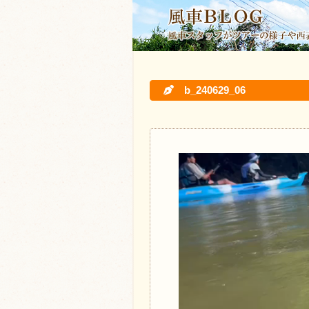
b_240629_06
動
画
プ
レ
ー
ヤ
ー