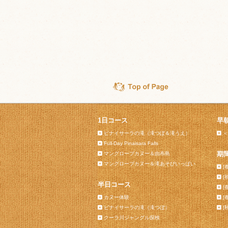
1日コース
早
ピナイサーラの滝（滝つぼ＆滝うえ）
＜
Full-Day Pinaisara Falls
期
マングローブカヌー＆由布島
マングローブカヌー＆滝あそびいっぱい
[
[
半日コース
[
カヌー体験
[
ピナイサーラの滝（滝つぼ）
[
クーラ川ジャングル探検