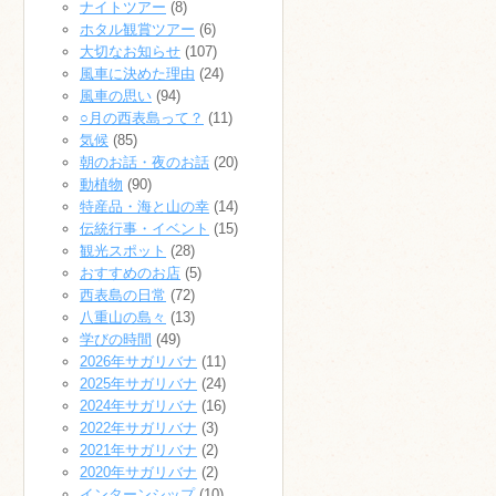
ナイトツアー
(8)
ホタル観賞ツアー
(6)
大切なお知らせ
(107)
風車に決めた理由
(24)
風車の思い
(94)
○月の西表島って？
(11)
気候
(85)
朝のお話・夜のお話
(20)
動植物
(90)
特産品・海と山の幸
(14)
伝統行事・イベント
(15)
観光スポット
(28)
おすすめのお店
(5)
西表島の日常
(72)
八重山の島々
(13)
学びの時間
(49)
2026年サガリバナ
(11)
2025年サガリバナ
(24)
2024年サガリバナ
(16)
2022年サガリバナ
(3)
2021年サガリバナ
(2)
2020年サガリバナ
(2)
インターンシップ
(10)