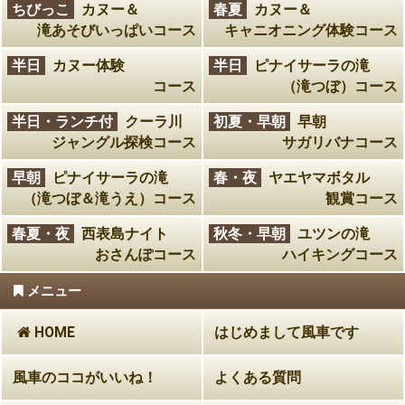
ちびっこ
カヌー＆
春夏
カヌー＆
滝あそびいっぱいコース
キャニオニング体験コース
半日
カヌー体験
半日
ピナイサーラの滝
コース
（滝つぼ）コース
半日・ランチ付
クーラ川
初夏・早朝
早朝
ジャングル探検コース
サガリバナコース
早朝
ピナイサーラの滝
春・夜
ヤエヤマボタル
（滝つぼ＆滝うえ）コース
観賞コース
春夏・夜
西表島ナイト
秋冬・早朝
ユツンの滝
おさんぽコース
ハイキングコース
メニュー
HOME
はじめまして風車です
風車のココがいいね！
よくある質問