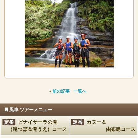
«
前の記事
一覧へ
風車 ツアーメニュー
定番
ピナイサーラの滝
定番
カヌー＆
（滝つぼ＆滝うえ）コース
由布島コース