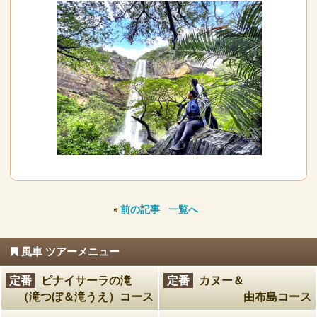
«
前の記事
一覧へ
風車 ツアーメニュー
定番
ピナイサーラの滝
定番
カヌー＆
（滝つぼ＆滝うえ）コース
由布島コース