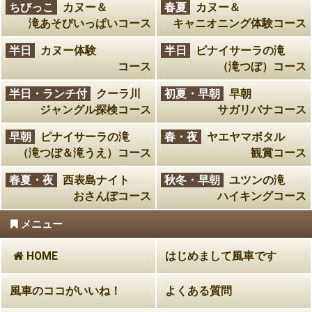
ちびっこ
カヌー＆
春夏
カヌー＆
滝あそびいっぱいコース
キャニオニング体験コース
半日
カヌー体験
半日
ピナイサーラの滝
コース
（滝つぼ）コース
半日・ランチ付
クーラ川
初夏・早朝
早朝
ジャングル探検コース
サガリバナコース
早朝
ピナイサーラの滝
春・夜
ヤエヤマボタル
（滝つぼ＆滝うえ）コース
観賞コース
春夏・夜
西表島ナイト
秋冬・早朝
ユツンの滝
おさんぽコース
ハイキングコース
メニュー
HOME
はじめまして風車です
風車のココがいいね！
よくある質問