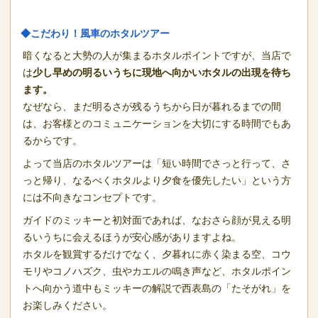
◆こだわり！風車のホタルツアー
暗くなると大勢の人が集まるホタルポイントですが、当店で
は
少し早めの明るいうちに現地へ向かいホタルの出現を待ち
ます。
なぜなら、まだ明るさが残るうちから日が暮れるまでの間
は、お客様とのコミュニケーションを大切にする時間でもあ
るからです。
よって当店のホタルツアーは「短い時間でさっと行って、さ
っと帰り、なるべくホタルより夕食を優先したい」という方
には不向きなコンセプトです。
ガイドのミッキーと初対面であれば、なおさら顔が見える明
るいうちに会えるほうが安心感がありますよね。
ホタルを観賞するだけでなく、夕暮れに赤く染まる空、コウ
モリやコノハズク、虫やカエルの鳴き声など、ホタルポイン
トへ向かう道中もミッキーの解説で西表島の「たそがれ」を
お楽しみください。