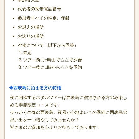
代表者の携帯電話番号
参加者すべての性別、年齢
お迎えの場所
お送りの場所
夕食について（以下から回答）
1. 未定
2. ツアー前に○時まで△△で夕食
3. ツアー後に○時から△△を予約
◆西表島に泊まる方の特権
夜に開催するホタルツアーは西表島に宿泊される方のみ楽し
める季節限定コースです。
せっかくの春の西表島。夜風が心地よいこの季節に西表島の
思い出を一つ増やしてみませんか？
皆さまのご参加を心よりお待ちしております！