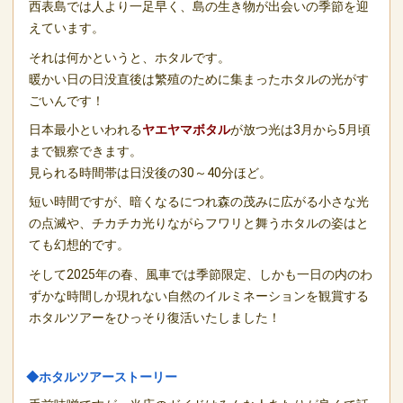
西表島では人より一足早く、島の生き物が出会いの季節を迎
えています。
それは何かというと、ホタルです。
暖かい日の日没直後は繁殖のために集まったホタルの光がす
ごいんです！
日本最小といわれる
ヤエヤマボタル
が放つ光は3月から5月頃
まで観察できます。
見られる時間帯は日没後の30～40分ほど。
短い時間ですが、暗くなるにつれ森の茂みに広がる小さな光
の点滅や、チカチカ光りながらフワリと舞うホタルの姿はと
ても幻想的です。
そして2025年の春、風車では季節限定、しかも一日の内のわ
ずかな時間しか現れない自然のイルミネーションを観賞する
ホタルツアーをひっそり復活いたしました！
◆ホタルツアーストーリー