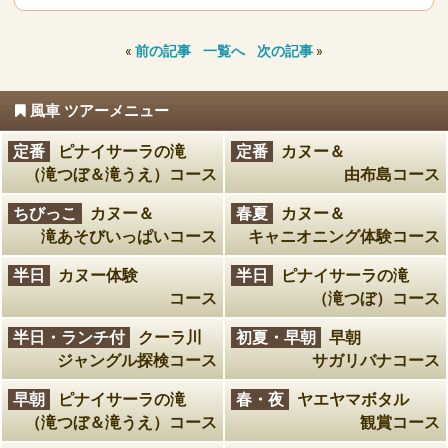
«
前の記事
一覧へ
次の記事
»
風車 ツアーメニュー
定番
ピナイサーラの滝
定番
カヌー＆
（滝つぼ＆滝うえ）コース
由布島コース
ちびっこ
カヌー＆
春夏
カヌー＆
滝あそびいっぱいコース
キャニオニング体験コース
半日
カヌー体験
半日
ピナイサーラの滝
コース
（滝つぼ）コース
半日・ランチ付
クーラ川
初夏・早朝
早朝
ジャングル探検コース
サガリバナコース
早朝
ピナイサーラの滝
春・夜
ヤエヤマボタル
（滝つぼ＆滝うえ）コース
観賞コース