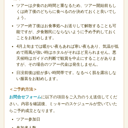
ツアーは夕食のお時間と重なるため、ツアー開始前もし
くは終了後のどちらに食べるのか決めておくと良いでし
ょう。
ツアー終了後はお食事処へお送りして解散することも可
能ですが、夕食難民にならないように予め予約しておく
ことをお勧めします。
4月上旬までは暖かい夜もあれば寒い夜もあり、気温が低
めで雨風が強い時はホタルがそれほど見られません。悪
天候時はガイドの判断で観賞を中止にすることがありま
すが、その場合のツアー代金は発生しません。
日没前後は蚊が多い時間帯です。なるべく肌を露出しな
い服装をお勧めします。
＜ご予約方法＞
お問合せフォーム
に以下の項目をご入力のうえ送信してくだ
さい。内容を確認後、ミッキーのスケジュールが空いていた
らご予約成立となります。
ツアー参加日
参加者人数