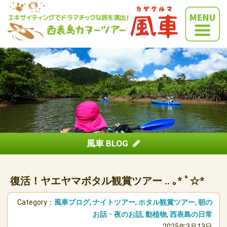
風車 BLOG
復活！ヤエヤマボタル観賞ツアー .. ｡* ﾟ☆*
Category：
風車ブログ
,
ナイトツアー
,
ホタル観賞ツアー
,
朝の
お話・夜のお話
,
動植物
,
西表島の日常
2025年3月13日