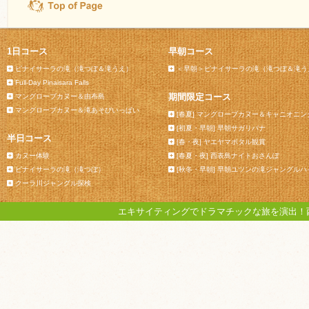
1日コース
早朝コース
ピナイサーラの滝（滝つぼ＆滝うえ）
＜早朝＞ピナイサーラの滝（滝つぼ＆滝う
Full-Day Pinaisara Falls
期間限定コース
マングローブカヌー＆由布島
マングローブカヌー＆滝あそびいっぱい
[春夏] マングローブカヌー＆キャニオニン
[初夏・早朝] 早朝サガリバナ
半日コース
[春・夜] ヤエヤマボタル観賞
カヌー体験
[春夏・夜] 西表島ナイトおさんぽ
ピナイサーラの滝（滝つぼ）
[秋冬・早朝] 早朝ユツンの滝ジャングル
クーラ川ジャングル探検
エキサイティングでドラマチックな旅を演出！西表島カ