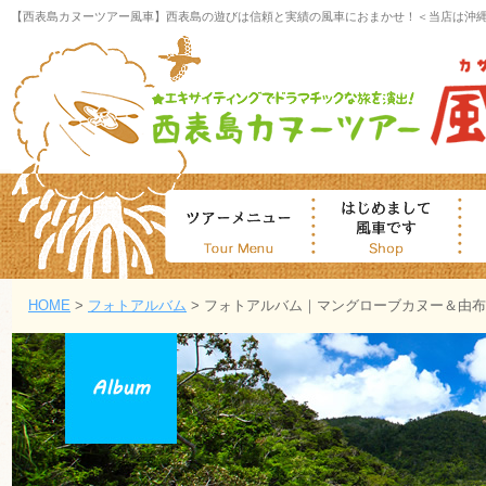
【西表島カヌーツアー風車】西表島の遊びは信頼と実績の風車におまかせ！＜当店は沖
HOME
>
フォトアルバム
> フォトアルバム｜マングローブカヌー＆由