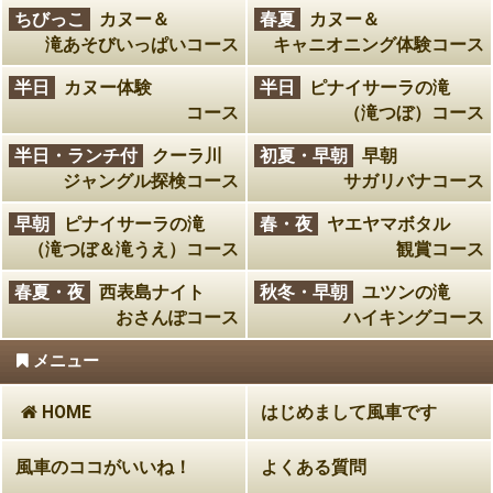
ちびっこ
カヌー＆
春夏
カヌー＆
滝あそびいっぱいコース
キャニオニング体験コース
半日
カヌー体験
半日
ピナイサーラの滝
コース
（滝つぼ）コース
半日・ランチ付
クーラ川
初夏・早朝
早朝
ジャングル探検コース
サガリバナコース
早朝
ピナイサーラの滝
春・夜
ヤエヤマボタル
（滝つぼ＆滝うえ）コース
観賞コース
春夏・夜
西表島ナイト
秋冬・早朝
ユツンの滝
おさんぽコース
ハイキングコース
メニュー
HOME
はじめまして風車です
風車のココがいいね！
よくある質問