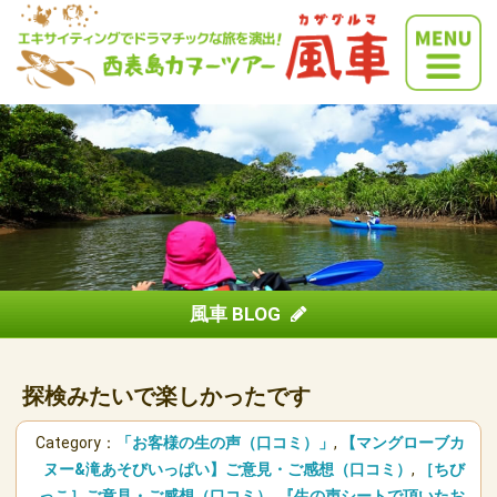
風車 BLOG
探検みたいで楽しかったです
Category：
「お客様の生の声（口コミ）」
,
【マングローブカ
ヌー&滝あそびいっぱい】ご意見・ご感想（口コミ）
,
［ちび
っこ］ご意見・ご感想（口コミ）
,
『生の声シートで頂いたお