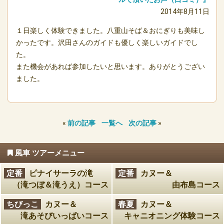
2014年8月11日
１日楽しく体験できました。八重山そば＆おにぎりも美味し
かったです。沢田さんのガイドも優しく楽しいガイドでし
た。
また機会があれば参加したいと思います。ありがとうござい
ました。
«
前の記事
一覧へ
次の記事
»
風車 ツアーメニュー
定番
ピナイサーラの滝
定番
カヌー＆
（滝つぼ＆滝うえ）コース
由布島コース
ちびっこ
カヌー＆
春夏
カヌー＆
滝あそびいっぱいコース
キャニオニング体験コース