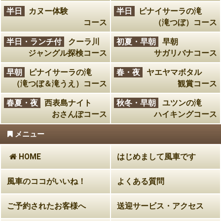
半日
カヌー体験
半日
ピナイサーラの滝
コース
（滝つぼ）コース
半日・ランチ付
クーラ川
初夏・早朝
早朝
ジャングル探検コース
サガリバナコース
早朝
ピナイサーラの滝
春・夜
ヤエヤマボタル
（滝つぼ＆滝うえ）コース
観賞コース
春夏・夜
西表島ナイト
秋冬・早朝
ユツンの滝
おさんぽコース
ハイキングコース
メニュー
HOME
はじめまして風車です
風車のココがいいね！
よくある質問
ご予約されたお客様へ
送迎サービス・アクセス