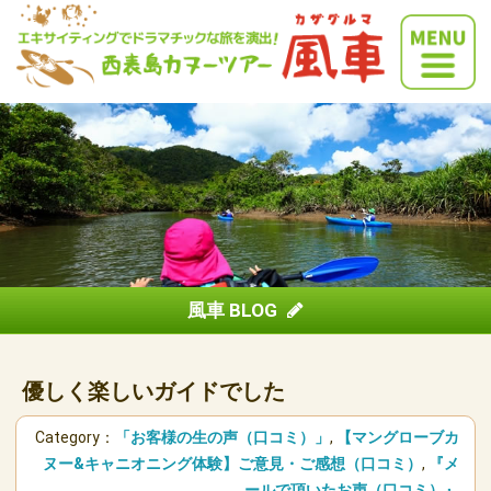
風車 BLOG
優しく楽しいガイドでした
Category：
「お客様の生の声（口コミ）」
,
【マングローブカ
ヌー&キャニオニング体験】ご意見・ご感想（口コミ）
,
『メ
ールで頂いたお声（口コミ）』