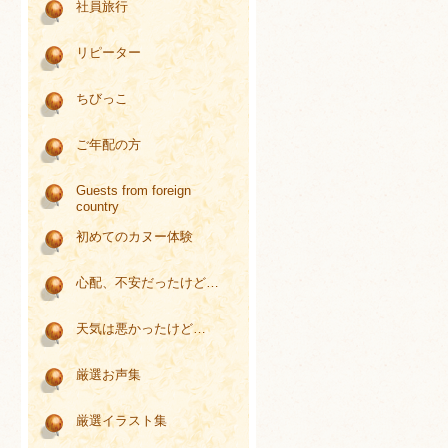
社員旅行
リピーター
ちびっこ
ご年配の方
Guests from foreign
country
初めてのカヌー体験
心配、不安だったけど…
天気は悪かったけど…
厳選お声集
厳選イラスト集