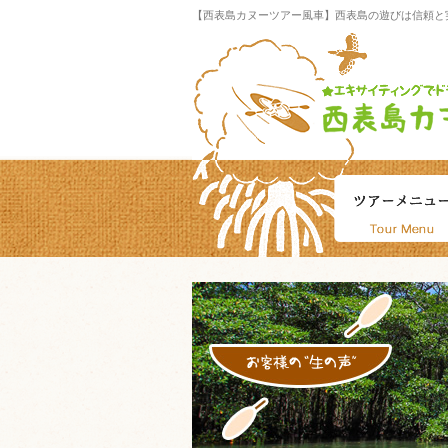
【西表島カヌーツアー風車】西表島の遊びは信頼と