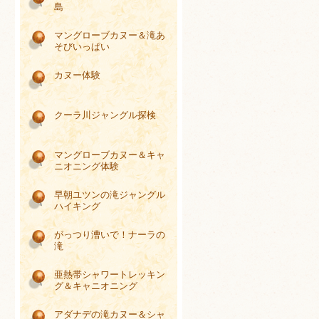
島
マングローブカヌー＆滝あ
そびいっぱい
カヌー体験
クーラ川ジャングル探検
マングローブカヌー＆キャ
ニオニング体験
早朝ユツンの滝ジャングル
ハイキング
がっつり漕いで！ナーラの
滝
亜熱帯シャワートレッキン
グ＆キャニオニング
アダナデの滝カヌー＆シャ