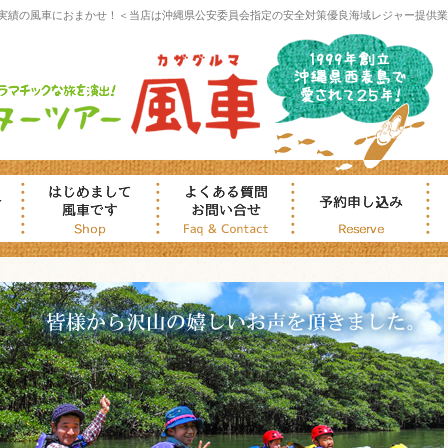
実績の風車におまかせ！＜当店は沖縄県公安委員会指定の安全対策優良海域レジャー提供業