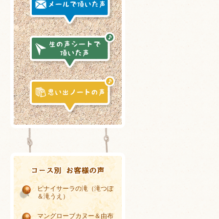
ピナイサーラの滝（滝つぼ
＆滝うえ）
マングローブカヌー＆由布