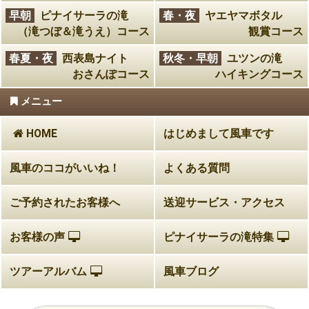
早朝
ピナイサーラの滝
春・夜
ヤエヤマボタル
（滝つぼ＆滝うえ）コース
観賞コース
春夏・夜
西表島ナイト
秋冬・早朝
ユツンの滝
おさんぽコース
ハイキングコース
メニュー
HOME
はじめまして風車です
風車のココがいいね！
よくある質問
ご予約されたお客様へ
送迎サービス・アクセス
お客様の声
ピナイサーラの滝特集
ツアーアルバム
風車ブログ