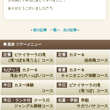
さん聞けて本当に楽しく学べました！
ありがとうございました(^-^)
«
前の記事
一覧へ
次の記事
»
風車 ツアーメニュー
定番
ピナイサーラの滝
定番
カヌー＆
（滝つぼ＆滝うえ）コース
由布島コース
ちびっこ
カヌー＆
春夏
カヌー＆
滝あそびいっぱいコース
キャニオニング体験コース
半日
カヌー体験
半日
ピナイサーラの滝
コース
（滝つぼ）コース
半日・ランチ付
クーラ川
初夏・早朝
早朝
ジャングル探検コース
サガリバナコース