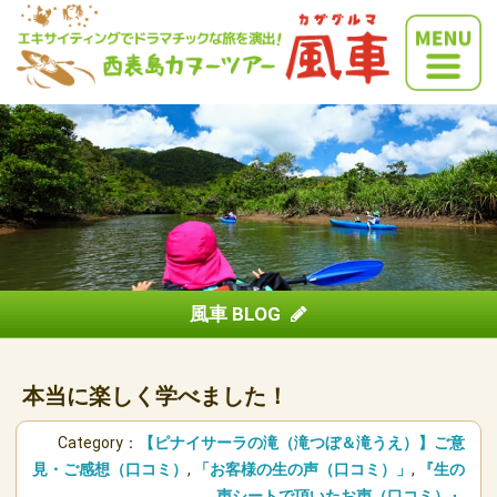
風車 BLOG
本当に楽しく学べました！
Category：
【ピナイサーラの滝（滝つぼ＆滝うえ）】ご意
見・ご感想（口コミ）
,
「お客様の生の声（口コミ）」
,
『生の
声シートで頂いたお声（口コミ）』