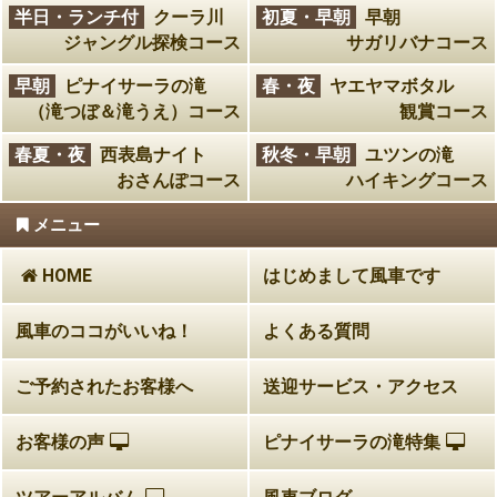
半日・ランチ付
クーラ川
初夏・早朝
早朝
ジャングル探検コース
サガリバナコース
早朝
ピナイサーラの滝
春・夜
ヤエヤマボタル
（滝つぼ＆滝うえ）コース
観賞コース
春夏・夜
西表島ナイト
秋冬・早朝
ユツンの滝
おさんぽコース
ハイキングコース
メニュー
HOME
はじめまして風車です
風車のココがいいね！
よくある質問
ご予約されたお客様へ
送迎サービス・アクセス
お客様の声
ピナイサーラの滝特集