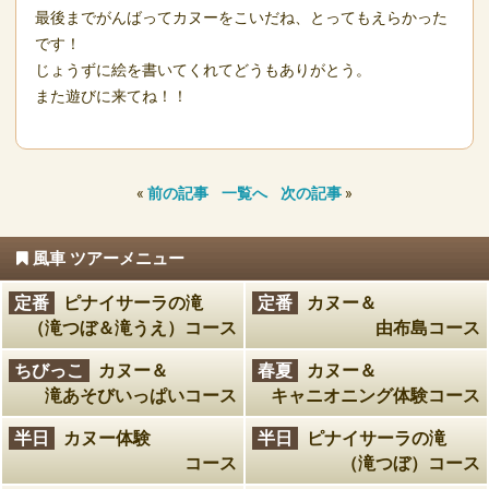
最後までがんばってカヌーをこいだね、とってもえらかった
です！
じょうずに絵を書いてくれてどうもありがとう。
また遊びに来てね！！
«
前の記事
一覧へ
次の記事
»
風車 ツアーメニュー
定番
ピナイサーラの滝
定番
カヌー＆
（滝つぼ＆滝うえ）コース
由布島コース
ちびっこ
カヌー＆
春夏
カヌー＆
滝あそびいっぱいコース
キャニオニング体験コース
半日
カヌー体験
半日
ピナイサーラの滝
コース
（滝つぼ）コース