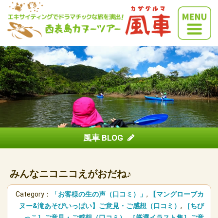
風車 BLOG
みんなニコニコえがおだね♪
Category：
「お客様の生の声（口コミ）」
,
【マングローブカ
ヌー&滝あそびいっぱい】ご意見・ご感想（口コミ）
,
［ちび
っこ］ご意見・ご感想（口コミ）
,
［厳選イラスト集］ご意